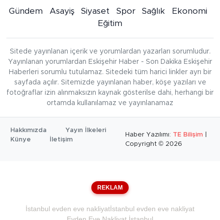
Gündem
Asayiş
Siyaset
Spor
Sağlık
Ekonomi
Eğitim
Sitede yayınlanan içerik ve yorumlardan yazarları sorumludur.
Yayınlanan yorumlardan Eskişehir Haber - Son Dakika Eskişehir
Haberleri sorumlu tutulamaz. Sitedeki tüm harici linkler ayrı bir
sayfada açılır. Sitemizde yayınlanan haber, köşe yazıları ve
fotoğraflar izin alınmaksızın kaynak gösterilse dahi, herhangi bir
ortamda kullanılamaz ve yayınlanamaz
Hakkımızda
Yayın İlkeleri
Haber Yazılımı:
TE Bilişim
|
Künye
İletişim
Copyright © 2026
REKLAM
İstanbul evden eve nakliyat
İstanbul evden eve nakliyat
Evden Eve Nakliyat İstanbul