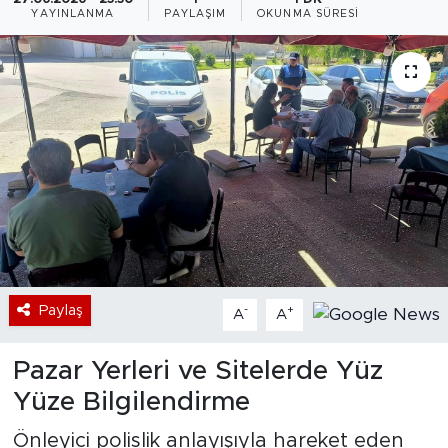
YAYINLANMA
PAYLAŞIM
OKUNMA SÜRESI
Bölge
Teknoloji
Magazin
Dünya
Sektör
Paylaş
-
+
A
A
Pazar Yerleri ve Sitelerde Yüz
Yüze Bilgilendirme
Önleyici polislik anlayışıyla hareket eden