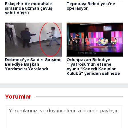
Eskişehir'de müdahale
Tepebaşı Belediyesi'ne
sırasında uzman çavuş
operasyon
şehit düştü
Dökmeci’ye Saldırı Girişimi:
Odunpazarı Belediye
Belediye Başkan
Tiyatrosu’nun efsane
Yardımcısı Yaralandı
oyunu "Kaderli Kadınlar
Kulübü" yeniden sahnede
Yorumlar