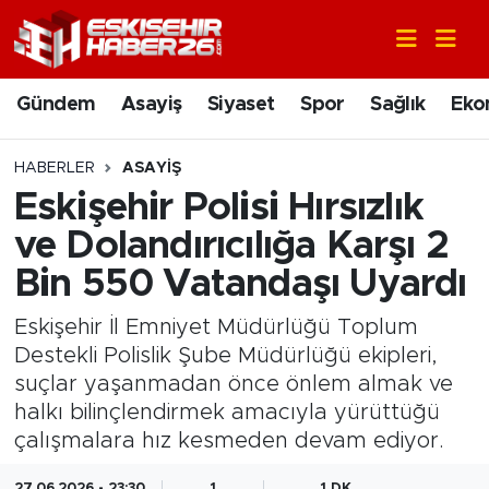
Gündem
Nöbetçi Eczaneler
Gündem
Asayiş
Siyaset
Spor
Sağlık
Eko
Asayiş
Hava Durumu
HABERLER
ASAYIŞ
Siyaset
Trafik Durumu
Eskişehir Polisi Hırsızlık
ve Dolandırıcılığa Karşı 2
Spor
Süper Lig Puan Durumu ve Fikstür
Bin 550 Vatandaşı Uyardı
Sağlık
Tüm Manşetler
Eskişehir İl Emniyet Müdürlüğü Toplum
Destekli Polislik Şube Müdürlüğü ekipleri,
Ekonomi
Son Dakika Haberleri
suçlar yaşanmadan önce önlem almak ve
halkı bilinçlendirmek amacıyla yürüttüğü
Eğitim
Haber Arşivi
çalışmalara hız kesmeden devam ediyor.
Sanat
27.06.2026 - 23:30
1
1 DK