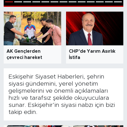
1
2
3
4
5
6
7
8
9
10
11
12
13
Bölge
Teknoloji
Magazin
AK Gençlerden
CHP’de Yarım Asırlık
Dünya
çevreci hareket
İstifa
Sektör
Eskişehir Siyaset Haberleri, şehrin
siyasi gündemini, yerel yönetim
gelişmelerini ve önemli açıklamaları
hızlı ve tarafsız şekilde okuyuculara
sunar. Eskişehir’in siyasi nabzı için bizi
takip edin.