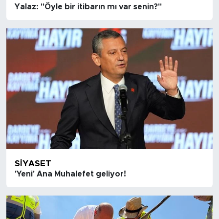
Yalaz: "Öyle bir itibarın mı var senin?"
SIYASET
'Yeni' Ana Muhalefet geliyor!