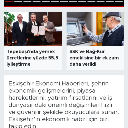
1
2
3
4
5
6
7
8
9
10
11
12
13
Bölge
Teknoloji
Magazin
Tepebaşı'nda yemek
SSK ve Bağ-Kur
Dünya
ücretlerine yüzde 55,5
emeklisine bir ek zam
iyileştirme
daha verildi
Sektör
Eskişehir Ekonomi Haberleri, şehrin
ekonomik gelişmelerini, piyasa
hareketlerini, yatırım fırsatlarını ve iş
dünyasındaki önemli değişimleri hızlı
ve güvenilir şekilde okuyuculara sunar.
Eskişehir’in ekonomik nabzı için bizi
takip edin.