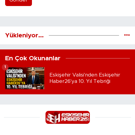
Yükleniyor...
En Çok Okunanlar
1
Eskişehir Valisi'nden Eskişehir
Haber26'ya 10. Yıl Tebriği