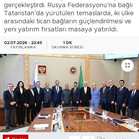
gerçekleştirdi. Rusya Federasyonu’na bağlı
Bölge
Tataristan’da yürütülen temaslarda, iki ülke
arasındaki ticari bağların güçlendirilmesi ve
Teknoloji
yeni yatırım fırsatları masaya yatırıldı.
Magazin
02.07.2026 - 22:45
1 DK
YAYINLANMA
OKUNMA SÜRESI
Dünya
Sektör