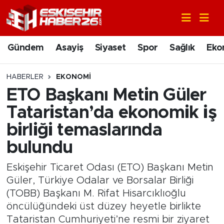
Gündem
Nöbetçi Eczaneler
Gündem
Asayiş
Siyaset
Spor
Sağlık
Eko
Asayiş
Hava Durumu
HABERLER
EKONOMI
Siyaset
Trafik Durumu
ETO Başkanı Metin Güler
Tataristan’da ekonomik iş
Spor
Süper Lig Puan Durumu ve Fikstür
birliği temaslarında
Sağlık
Tüm Manşetler
bulundu
Ekonomi
Son Dakika Haberleri
Eskişehir Ticaret Odası (ETO) Başkanı Metin
Güler, Türkiye Odalar ve Borsalar Birliği
Eğitim
Haber Arşivi
(TOBB) Başkanı M. Rifat Hisarcıklıoğlu
öncülüğündeki üst düzey heyetle birlikte
Sanat
Tataristan Cumhuriyeti’ne resmi bir ziyaret