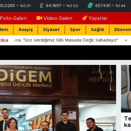
55,0265
64,1897
6574.81
%
0.01
%
0.02
%
1.44
Foto Galeri
Video Galeri
Yazarlar
dem
Asayiş
Siyaset
Spor
Sağlık
Ekonom
ika
Yücekara: "Söz Verdiğimiz Gibi Masada Değil, Sahadayız"
Te
ka