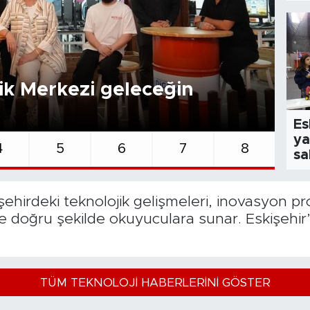
lik Merkezi geleceğin
TEK
Es
Es
ya
4
5
6
7
8
sa
şehirdeki teknolojik gelişmeleri, inovasyon pro
ve doğru şekilde okuyuculara sunar. Eskişehir’i
TÜM TEKNOLOJI HABERLERINI GÖSTER