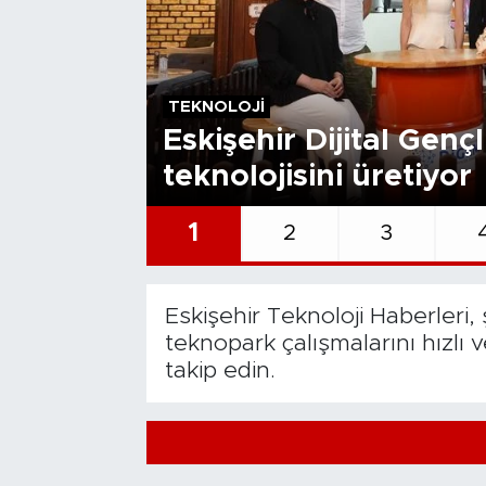
Bölge
Teknoloji
TEKNOLOJI
Eskişehir Dijital Genç
Magazin
teknolojisini üretiyor
Dünya
1
2
3
Sektör
Eskişehir Teknoloji Haberleri, 
teknopark çalışmalarını hızlı 
takip edin.