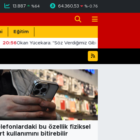
13.887
64.360,53
%
64
%
-0.76
i
Eğitim
20:56
Okan Yücekara: "Söz Verdiğimiz Gibi Masada Değil, Saha
lefonlardaki bu özellik fiziksel
rt kullanımını bitirebilir