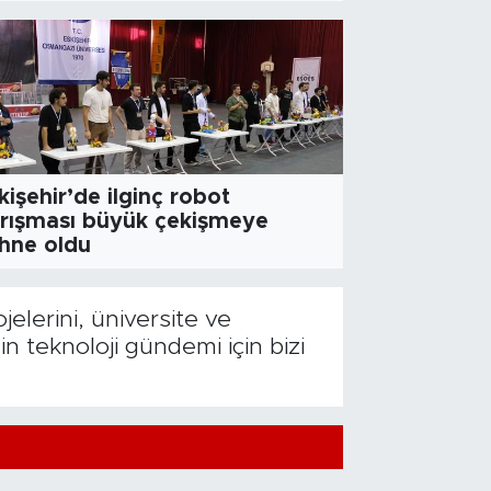
NOLOJI
kişehir'de yüksek teknoloji ve ya
kişehir’de ilginç robot
rışması büyük çekişmeye
hne oldu
jelerini, üniversite ve
n teknoloji gündemi için bizi