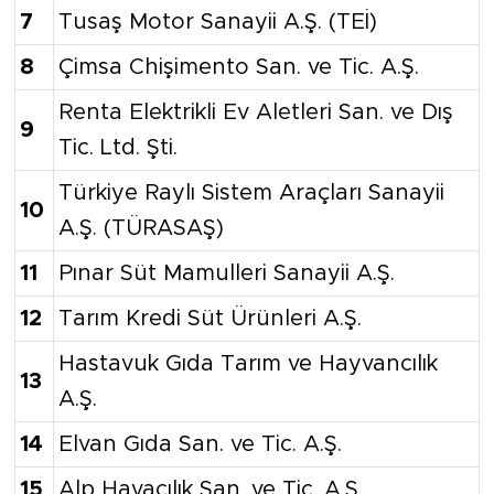
7
Tusaş Motor Sanayii A.Ş. (TEİ)
8
Çimsa Chişimento San. ve Tic. A.Ş.
Renta Elektrikli Ev Aletleri San. ve Dış
9
Tic. Ltd. Şti.
Türkiye Raylı Sistem Araçları Sanayii
10
A.Ş. (TÜRASAŞ)
11
Pınar Süt Mamulleri Sanayii A.Ş.
12
Tarım Kredi Süt Ürünleri A.Ş.
Hastavuk Gıda Tarım ve Hayvancılık
13
A.Ş.
14
Elvan Gıda San. ve Tic. A.Ş.
15
Alp Havacılık San. ve Tic. A.Ş.