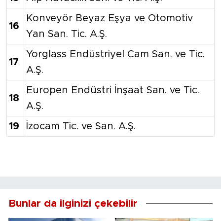
Konveyör Beyaz Eşya ve Otomotiv
16
Yan San. Tic. A.Ş.
Yorglass Endüstriyel Cam San. ve Tic.
17
A.Ş.
Europen Endüstri İnşaat San. ve Tic.
18
A.Ş.
19
İzocam Tic. ve San. A.Ş.
Bunlar da ilginizi çekebilir