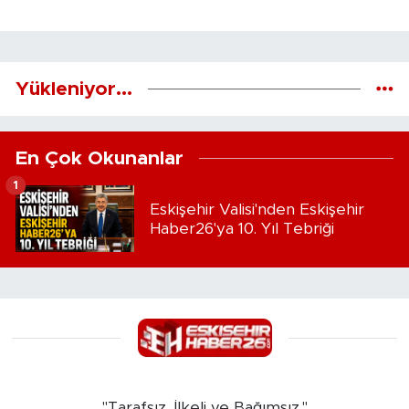
Yükleniyor...
En Çok Okunanlar
1
Eskişehir Valisi'nden Eskişehir
Haber26'ya 10. Yıl Tebriği
"Tarafsız, İlkeli ve Bağımsız."