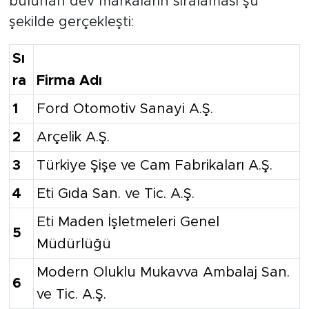
bulunan dev markaların sıralaması şu
şekilde gerçekleşti:
Sı
ra
Firma Adı
1
Ford Otomotiv Sanayi A.Ş.
2
Arçelik A.Ş.
3
Türkiye Şişe ve Cam Fabrikaları A.Ş.
4
Eti Gıda San. ve Tic. A.Ş.
Eti Maden İşletmeleri Genel
5
Müdürlüğü
Modern Oluklu Mukavva Ambalaj San.
6
ve Tic. A.Ş.