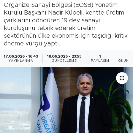
Organize Sanayi Bölgesi (EOSB) Yönetim
Bölge
Kurulu Başkanı Nadir Küpeli, kentte üretim
çarklarını döndüren 19 dev sanayi
Teknoloji
kuruluşunu tebrik ederek üretim
sektörünün ülke ekonomisi için taşıdığı kritik
Magazin
öneme vurgu yaptı.
Dünya
17.06.2026 - 16:43
18.06.2026 - 23:55
1
3
YAYINLANMA
GÜNCELLEME
PAYLAŞIM
OKUNMA
Sektör