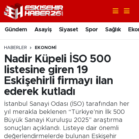
Gündem
Nöbetçi Eczaneler
Gündem
Asayiş
Siyaset
Spor
Sağlık
Eko
Asayiş
Hava Durumu
HABERLER
EKONOMI
Siyaset
Trafik Durumu
Nadir Küpeli İSO 500
listesine giren 19
Spor
Süper Lig Puan Durumu ve Fikstür
Eskişehirli firmayı ilan
Sağlık
Tüm Manşetler
ederek kutladı
Ekonomi
Son Dakika Haberleri
İstanbul Sanayi Odası (İSO) tarafından her
yıl merakla beklenen “Türkiye’nin İlk 500
Eğitim
Haber Arşivi
Büyük Sanayi Kuruluşu 2025” araştırma
sonuçları açıklandı. Listeye dair önemli
Sanat
değerlendirmelerde bulunan Eskişehir