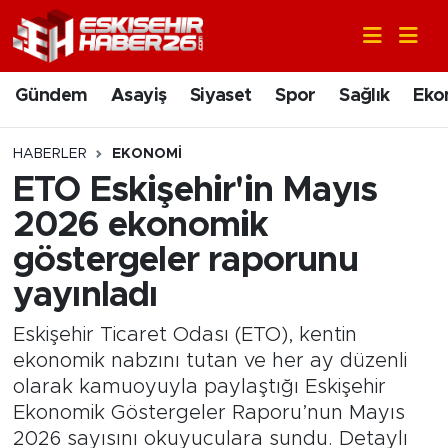
Gündem
Nöbetçi Eczaneler
Gündem
Asayiş
Siyaset
Spor
Sağlık
Eko
Asayiş
Hava Durumu
HABERLER
EKONOMI
Siyaset
Trafik Durumu
ETO Eskişehir'in Mayıs
2026 ekonomik
Spor
Süper Lig Puan Durumu ve Fikstür
göstergeler raporunu
Sağlık
Tüm Manşetler
yayınladı
Ekonomi
Son Dakika Haberleri
Eskişehir Ticaret Odası (ETO), kentin
ekonomik nabzını tutan ve her ay düzenli
Eğitim
Haber Arşivi
olarak kamuoyuyla paylaştığı Eskişehir
Ekonomik Göstergeler Raporu’nun Mayıs
Sanat
2026 sayısını okuyuculara sundu. Detaylı