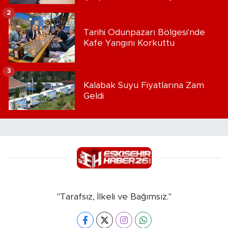
2
Tarihi Odunpazarı Bölgesi'nde
Kafe Yangını Korkuttu
3
Kalabak Suyu Fiyatlarına Zam
Geldi
"Tarafsız, İlkeli ve Bağımsız."