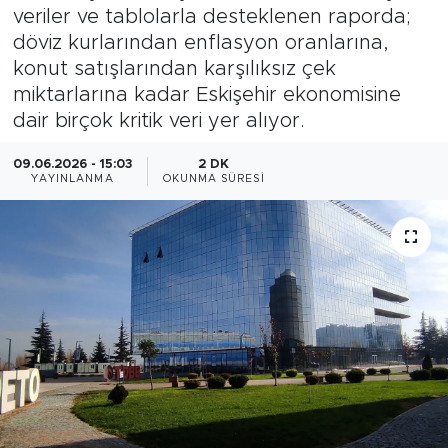
veriler ve tablolarla desteklenen raporda;
Bölge
döviz kurlarından enflasyon oranlarına,
konut satışlarından karşılıksız çek
Teknoloji
miktarlarına kadar Eskişehir ekonomisine
dair birçok kritik veri yer alıyor.
Magazin
09.06.2026 - 15:03
2 DK
YAYINLANMA
OKUNMA SÜRESI
Dünya
Sektör