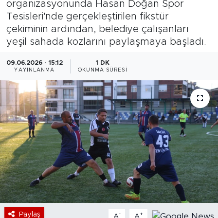
organizasyonunda Hasan Doğan Spor
Tesisleri'nde gerçekleştirilen fikstür
Bölge
çekiminin ardından, belediye çalışanları
yeşil sahada kozlarını paylaşmaya başladı.
Teknoloji
09.06.2026 - 15:12
1 DK
Magazin
YAYINLANMA
OKUNMA SÜRESI
Dünya
Sektör
Paylaş
-
+
A
A