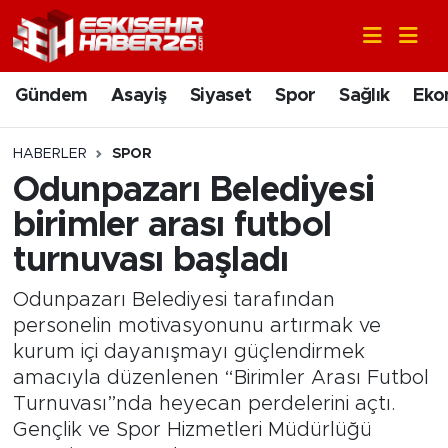
Gündem
Nöbetçi Eczaneler
Gündem
Asayiş
Siyaset
Spor
Sağlık
Eko
Asayiş
Hava Durumu
HABERLER
SPOR
Siyaset
Trafik Durumu
Odunpazarı Belediyesi
birimler arası futbol
Spor
Süper Lig Puan Durumu ve Fikstür
turnuvası başladı
Sağlık
Tüm Manşetler
Odunpazarı Belediyesi tarafından
personelin motivasyonunu artırmak ve
Ekonomi
Son Dakika Haberleri
kurum içi dayanışmayı güçlendirmek
amacıyla düzenlenen “Birimler Arası Futbol
Eğitim
Haber Arşivi
Turnuvası”nda heyecan perdelerini açtı.
Gençlik ve Spor Hizmetleri Müdürlüğü
Sanat