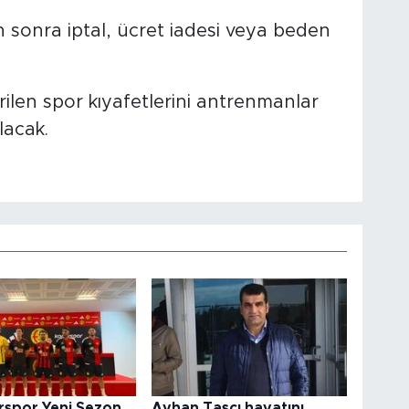
 sonra iptal, ücret iadesi veya beden
rilen spor kıyafetlerini antrenmanlar
lacak.
irspor Yeni Sezon
Ayhan Taşcı hayatını