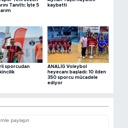
ını Tanıttı: İşte 5
kaybetti
sarım
rli sporcudan
ANALİG Voleybol
kincilik
heyecanı başladı: 10 ilden
350 sporcu mücadele
ediyor