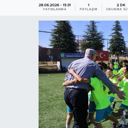
28.06.2026 - 15:31
1
2 DK
Bölge
YAYINLANMA
PAYLAŞIM
OKUNMA SÜ
Teknoloji
Magazin
Dünya
Sektör