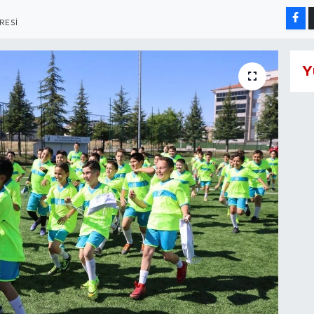
RESI
Y