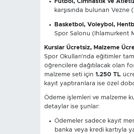
Futbol, Cimnastik ve Atleti
karşısında bulunan Vezne 
Basketbol, Voleybol, Hent
Spor Salonu (Ihlamurkent M
Kurslar Ücretsiz, Malzeme Ücre
Spor Okulları'nda eğitimler ta
öğrencilere dağıtılacak olan f
malzeme seti için
1.250 TL
ücre
kayıt yaptıranlara ise özel dobo
Ödeme işlemleri ve malzeme kull
detaylar ise şunlar:
Ödemeler sadece kayıt mer
banka veya kredi kartıyla ya