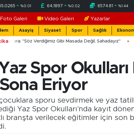
55,0265
64,1897
6574.81
%
0.01
%
0.02
%
1.44
Foto Galeri
Video Galeri
Yazarlar
dem
Asayiş
Siyaset
Spor
Sağlık
Ekonom
ika
ücekara: "Söz Verdiğimiz Gibi Masada Değil, Sahadayız"
az Spor Okulları K
Sona Eriyor
ocuklara sporu sevdirmek ve yaz tatille
diği Yaz Spor Okulları'nda kayıt dön
klı branşta verilecek eğitimler için so
i.