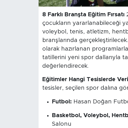
8 Farklı Branşta Eğitim Fırsatı
2
çocukların yararlanabileceği ya
voleybol, tenis, atletizm, hen
branşlarında gerçekleştirilecek
olarak hazırlanan programlarla
tatillerini yeni spor dallarıyla t
değerlendirecek.
Eğitimler Hangi Tesislerde Ver
tesisler, seçilen spor dalına gör
Futbol:
Hasan Doğan Futbol
Basketbol, Voleybol, Hent
Salonu