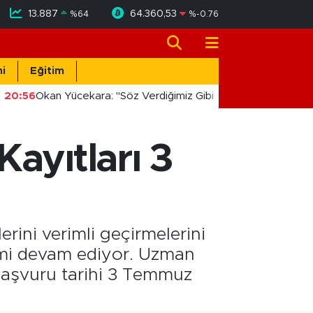
13.887
64.360,53
%
64
%
-0.76
i
Eğitim
20:56
Okan Yücekara: "Söz Verdiğimiz Gibi Masada Değil, Saha
ayıtları 3
rini verimli geçirmelerini
emi devam ediyor. Uzman
n başvuru tarihi 3 Temmuz