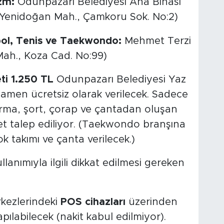
zm:
Odunpazarı Belediyesi Ana Binası
(Yenidoğan Mah., Çamkoru Sok. No:2)
bol, Tenis ve Taekwondo:
Mehmet Terzi
ah., Koza Cad. No:99)
ti 1.250 TL
Odunpazarı Belediyesi Yaz
mamen ücretsiz olarak verilecek. Sadece
orma, şort, çorap ve çantadan oluşan
t talep ediliyor. (Taekwondo branşına
k takımı ve çanta verilecek.)
anımıyla ilgili dikkat edilmesi gereken
kezlerindeki
POS cihazları
üzerinden
pılabilecek (nakit kabul edilmiyor).