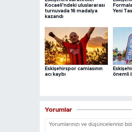
Kocaeli’ndeki uluslararası
Formalar
turnuvada 16 madalya
Yeni Ta
kazandı
Eskişehirspor camiasının
Eskişehi
acı kaybı
önemli i
Yorumlar