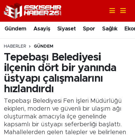
Gündem
Nöbetçi Eczaneler
Gündem
Asayiş
Siyaset
Spor
Sağlık
Eko
Asayiş
Hava Durumu
HABERLER
GÜNDEM
Siyaset
Trafik Durumu
Tepebaşı Belediyesi
ilçenin dört bir yanında
Spor
Süper Lig Puan Durumu ve Fikstür
üstyapı çalışmalarını
Sağlık
Tüm Manşetler
hızlandırdı
Ekonomi
Son Dakika Haberleri
Tepebaşı Belediyesi Fen İşleri Müdürlüğü
ekipleri, modern ve güvenli bir ulaşım ağı
Eğitim
Haber Arşivi
oluşturmak amacıyla ilçe genelinde
kapsamlı bir üstyapı seferberliği başlattı.
Sanat
Mahallelerden gelen talepler ve belirlenen