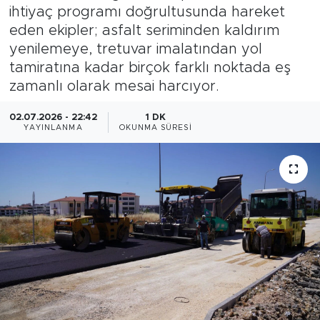
ihtiyaç programı doğrultusunda hareket
Bölge
eden ekipler; asfalt seriminden kaldırım
yenilemeye, tretuvar imalatından yol
Teknoloji
tamiratına kadar birçok farklı noktada eş
zamanlı olarak mesai harcıyor.
Magazin
02.07.2026 - 22:42
1 DK
YAYINLANMA
OKUNMA SÜRESI
Dünya
Sektör