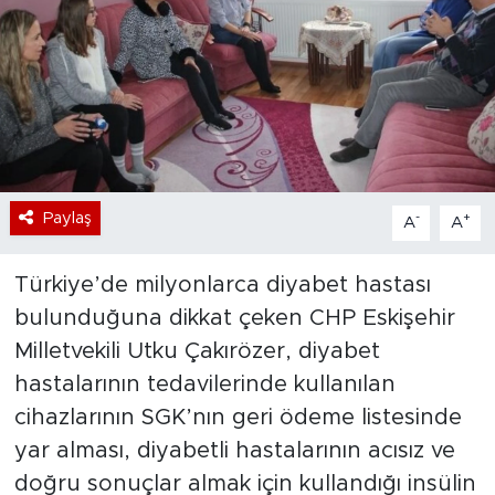
Bölge
Teknoloji
Magazin
Dünya
Paylaş
-
+
A
A
Sektör
Türkiye’de milyonlarca diyabet hastası
bulunduğuna dikkat çeken CHP Eskişehir
Milletvekili Utku Çakırözer, diyabet
hastalarının tedavilerinde kullanılan
cihazlarının SGK’nın geri ödeme listesinde
yar alması, diyabetli hastalarının acısız ve
doğru sonuçlar almak için kullandığı insülin