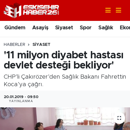
Gündem
Nöbetçi Eczaneler
Gündem
Asayiş
Siyaset
Spor
Sağlık
Eko
Asayiş
Hava Durumu
HABERLER
SIYASET
Siyaset
Trafik Durumu
'11 milyon diyabet hastası
devlet desteği bekliyor'
Spor
Süper Lig Puan Durumu ve Fikstür
CHP’li Çakırözer’den Sağlık Bakanı Fahrettin
Sağlık
Tüm Manşetler
Koca’ya çağrı.
Ekonomi
Son Dakika Haberleri
20.01.2019 - 09:50
YAYINLANMA
Eğitim
Haber Arşivi
Sanat