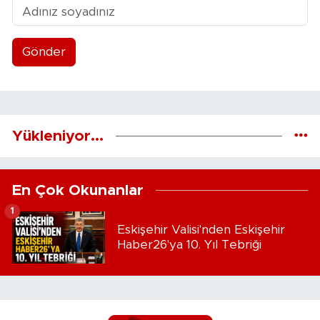
Gönder
Yükleniyor...
En Çok Okunanlar
1
Eskişehir Valisi'nden Eskişehir
Haber26'ya 10. Yıl Tebriği