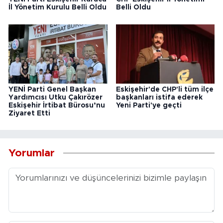
İl Yönetim Kurulu Belli Oldu
Belli Oldu
YENİ Parti Genel Başkan
Eskişehir'de CHP'li tüm ilçe
Yardımcısı Utku Çakırözer
başkanları istifa ederek
Eskişehir İrtibat Bürosu’nu
Yeni Parti'ye geçti
Ziyaret Etti
Yorumlar