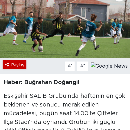
Bölge
Teknoloji
Magazin
Dünya
Paylaş
-
+
A
A
Sektör
Haber: Buğrahan Doğangil
Eskişehir SAL B Grubu'nda haftanın en çok
beklenen ve sonucu merak edilen
mücadelesi, bugün saat 14.00'te Çifteler
İlçe Stadı'nda oynandı. Grubun iki güçlü