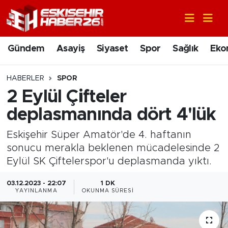
Gündem
Nöbetçi Eczaneler
Gündem
Asayiş
Siyaset
Spor
Sağlık
Eko
Asayiş
Hava Durumu
HABERLER
SPOR
Siyaset
Trafik Durumu
2 Eylül Çifteler
deplasmanında dört 4'lük
Spor
Süper Lig Puan Durumu ve Fikstür
Eskişehir Süper Amatör'de 4. haftanın
Sağlık
Tüm Manşetler
sonucu merakla beklenen mücadelesinde 2
Eylül SK Çiftelerspor'u deplasmanda yıktı.
Ekonomi
Son Dakika Haberleri
03.12.2023 - 22:07
1 DK
YAYINLANMA
OKUNMA SÜRESI
Eğitim
Haber Arşivi
Sanat