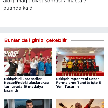
aldığı mağlubiyet sonrası 7 maçta 7
puanda kaldı.
Bunlar da ilginizi çekebilir
Eskişehirli karateciler
Eskişehirspor Yeni Sezon
Kocaeli’ndeki uluslararası
Formalarını Tanıttı: İşte 5
turnuvada 16 madalya
Yeni Tasarım
kazandı