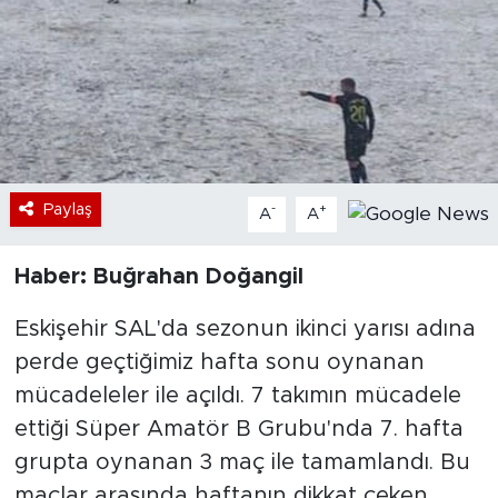
Bölge
Teknoloji
Magazin
Dünya
Paylaş
-
+
A
A
Sektör
Haber: Buğrahan Doğangil
Eskişehir SAL'da sezonun ikinci yarısı adına
perde geçtiğimiz hafta sonu oynanan
mücadeleler ile açıldı. 7 takımın mücadele
ettiği Süper Amatör B Grubu'nda 7. hafta
grupta oynanan 3 maç ile tamamlandı. Bu
maçlar arasında haftanın dikkat çeken