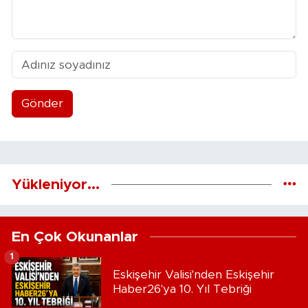
Gönder
Yükleniyor...
En Çok Okunanlar
1
Eskişehir Valisi'nden Eskişehir
Haber26'ya 10. Yıl Tebriği