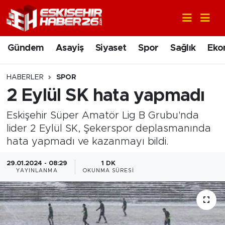
Gündem
Nöbetçi Eczaneler
Gündem
Asayiş
Siyaset
Spor
Sağlık
Eko
Asayiş
Hava Durumu
HABERLER
SPOR
Siyaset
Trafik Durumu
2 Eylül SK hata yapmadı
Eskişehir Süper Amatör Lig B Grubu'nda
Spor
Süper Lig Puan Durumu ve Fikstür
lider 2 Eylül SK, Şekerspor deplasmanında
Sağlık
Tüm Manşetler
hata yapmadı ve kazanmayı bildi.
29.01.2024 - 08:29
1 DK
Ekonomi
Son Dakika Haberleri
YAYINLANMA
OKUNMA SÜRESI
Eğitim
Haber Arşivi
Sanat