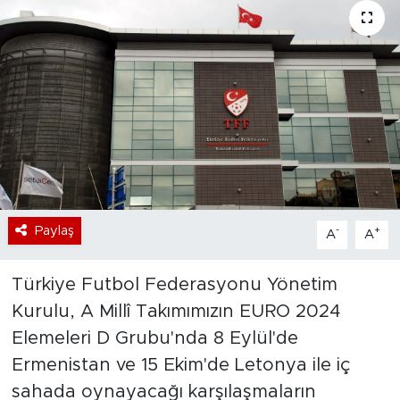
Bölge
Teknoloji
Magazin
Dünya
Sektör
Paylaş
-
+
A
A
Türkiye Futbol Federasyonu Yönetim
Kurulu, A Millî Takımımızın EURO 2024
Elemeleri D Grubu'nda 8 Eylül'de
Ermenistan ve 15 Ekim'de Letonya ile iç
sahada oynayacağı karşılaşmaların