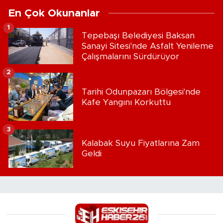
En Çok Okunanlar
1
Tepebaşı Belediyesi Baksan
Sanayi Sitesi'nde Asfalt Yenileme
Çalışmalarını Sürdürüyor
2
Tarihi Odunpazarı Bölgesi'nde
Kafe Yangını Korkuttu
3
Kalabak Suyu Fiyatlarına Zam
Geldi