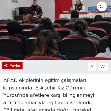
Bölge
Teknoloji
Magazin
Dünya
Sektör
Paylaş
-
+
A
A
AFAD ekiplerinin eğitim çalışmaları
kapsamında, Eskişehir Kız Öğrenci
Yurdu'nda afetlere karşı bilinçlenmeyi
artırmak amacıyla eğitim düzenlendi.
Eğitimde, afet anında doğru hareket