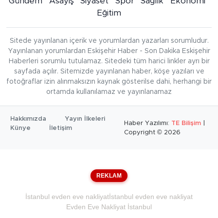
Gündem
Asayiş
Siyaset
Spor
Sağlık
Ekonomi
Eğitim
Sitede yayınlanan içerik ve yorumlardan yazarları sorumludur.
Yayınlanan yorumlardan Eskişehir Haber - Son Dakika Eskişehir
Haberleri sorumlu tutulamaz. Sitedeki tüm harici linkler ayrı bir
sayfada açılır. Sitemizde yayınlanan haber, köşe yazıları ve
fotoğraflar izin alınmaksızın kaynak gösterilse dahi, herhangi bir
ortamda kullanılamaz ve yayınlanamaz
Hakkımızda
Yayın İlkeleri
Haber Yazılımı:
TE Bilişim
|
Künye
İletişim
Copyright © 2026
REKLAM
İstanbul evden eve nakliyat
İstanbul evden eve nakliyat
Evden Eve Nakliyat İstanbul