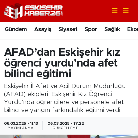
Gündem
Nöbetçi Eczaneler
Gündem
Asayiş
Siyaset
Spor
Sağlık
Eko
Asayiş
Hava Durumu
AFAD’dan Eskişehir kız
Siyaset
Trafik Durumu
öğrenci yurdu’nda afet
Spor
Süper Lig Puan Durumu ve Fikstür
bilinci eğitimi
Eskişehir İl Afet ve Acil Durum Müdürlüğü
Sağlık
Tüm Manşetler
(AFAD) ekipleri, Eskişehir Kız Öğrenci
Yurdu'nda öğrencilere ve personele afet
Ekonomi
Son Dakika Haberleri
bilinci ve yangın farkındalık eğitimi verdi.
Eğitim
Haber Arşivi
06.03.2025 - 11:13
06.03.2025 - 17:22
YAYINLANMA
GÜNCELLEME
Sanat