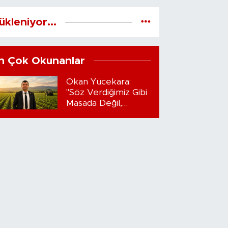
ükleniyor...
n Çok Okunanlar
Okan Yücekara:
"Söz Verdiğimiz Gibi
Masada Değil,
Sahadayız"