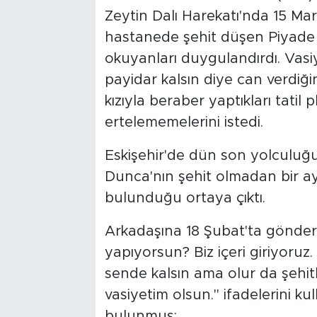
Zeytin Dalı Harekatı'nda 15 Ma
hastanede şehit düşen Piyade 
okuyanları duygulandırdı. Vasi
payidar kalsın diye can verdiği
kızıyla beraber yaptıkları tatil 
ertelememelerini istedi.
Eskişehir'de dün son yolculuğ
Dunca'nın şehit olmadan bir a
bulunduğu ortaya çıktı.
Arkadaşına 18 Şubat'ta gönderd
yapıyorsun? Biz içeri giriyoruz
sende kalsın ama olur da şehitl
vasiyetim olsun." ifadelerini ku
bulunmuş: