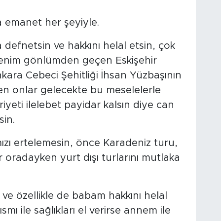
 emanet her şeyiyle.
defnetsin ve hakkını helal etsin, çok
 benim gönlümden geçen Eskişehir
nkara Cebeci Şehitliği İhsan Yüzbaşının
en onlar gelecekte bu meselelerle
yeti ilelebet payidar kalsın diye can
sin.
ızı ertelemesin, önce Karadeniz turu,
 oradayken yurt dışı turlarını mutlaka
ve özellikle de babam hakkını helal
ısmı ile sağlıkları el verirse annem ile