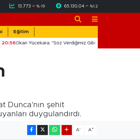
13.773
65.130,04
%
-19
%
1.2
i
Eğitim
20:56
Okan Yücekara: "Söz Verdiğimiz Gibi Masada Değil, Sahad
n
at Dunca'nın şehit
yanları duygulandırdı.
-
+
A
A