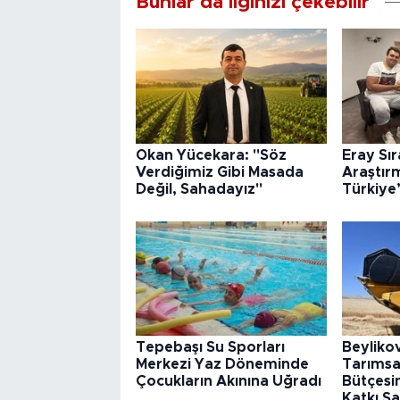
Bunlar da ilginizi çekebilir
Okan Yücekara: "Söz
Eray Sı
Verdiğimiz Gibi Masada
Araştır
Değil, Sahadayız"
Türkiye
Tepebaşı Su Sporları
Beyliko
Merkezi Yaz Döneminde
Tarımsa
Çocukların Akınına Uğradı
Bütçesin
Katkı Sa