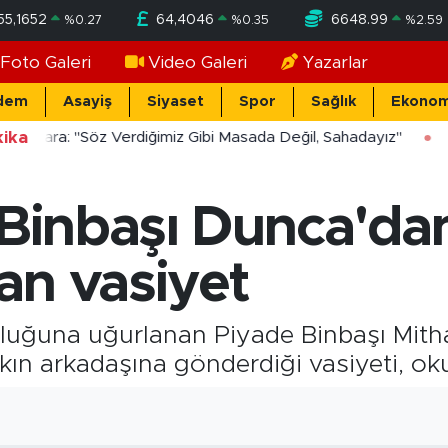
55,1652
64,4046
6648.99
%
0.27
%
0.35
%
2.59
Foto Galeri
Video Galeri
Yazarlar
dem
Asayiş
Siyaset
Spor
Sağlık
Ekonom
ika
ücekara: "Söz Verdiğimiz Gibi Masada Değil, Sahadayız"
 Binbaşı Dunca'da
an vasiyet
uluğuna uğurlanan Piyade Binbaşı Mith
ın arkadaşına gönderdiği vasiyeti, oku