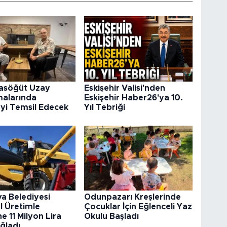
rasöğüt Uzay
Eskişehir Valisi'nden
malarında
Eskişehir Haber26'ya 10.
’yi Temsil Edecek
Yıl Tebriği
va Belediyesi
Odunpazarı Kreşlerinde
l Üretimle
Çocuklar İçin Eğlenceli Yaz
e 11 Milyon Lira
Okulu Başladı
ğladı