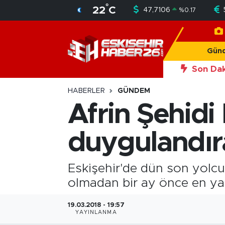
°
22
C
47,7106
%
0.17
Gündem
Nöbetçi Eczaneler
Gün
Asayiş
Hava Durumu
Son Dak
20:56
Okan Y
Siyaset
Trafik Durumu
HABERLER
GÜNDEM
Afrin Şehidi
Spor
Süper Lig Puan Durumu ve Fikstür
duygulandır
Sağlık
Tüm Manşetler
Ekonomi
Son Dakika Haberleri
Eskişehir'de dün son yolc
olmadan bir ay önce en yak
Eğitim
Haber Arşivi
19.03.2018 - 19:57
YAYINLANMA
Sanat