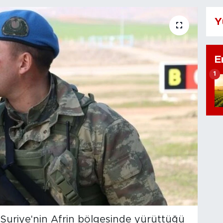
Y
E
1
) Suriye'nin Afrin bölgesinde yürüttüğü