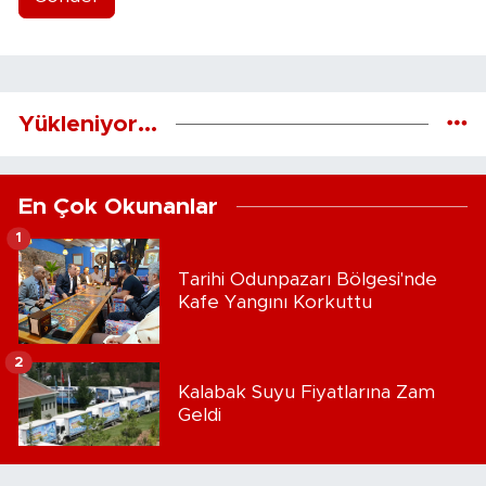
Yükleniyor...
En Çok Okunanlar
1
Tarihi Odunpazarı Bölgesi'nde
Kafe Yangını Korkuttu
2
Kalabak Suyu Fiyatlarına Zam
Geldi