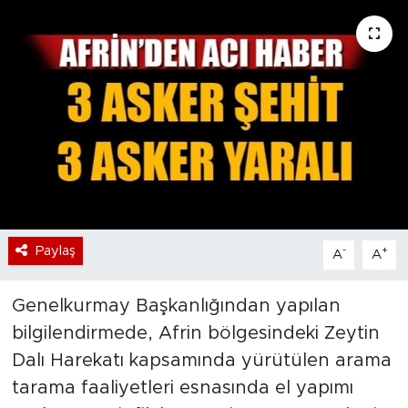
Bölge
Teknoloji
Magazin
Dünya
Sektör
Paylaş
-
+
A
A
Genelkurmay Başkanlığından yapılan
bilgilendirmede, Afrin bölgesindeki Zeytin
Dalı Harekatı kapsamında yürütülen arama
tarama faaliyetleri esnasında el yapımı