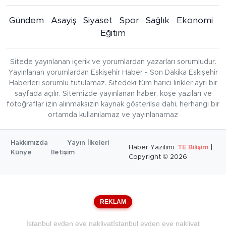
Gündem
Asayiş
Siyaset
Spor
Sağlık
Ekonomi
Eğitim
Sitede yayınlanan içerik ve yorumlardan yazarları sorumludur.
Yayınlanan yorumlardan Eskişehir Haber - Son Dakika Eskişehir
Haberleri sorumlu tutulamaz. Sitedeki tüm harici linkler ayrı bir
sayfada açılır. Sitemizde yayınlanan haber, köşe yazıları ve
fotoğraflar izin alınmaksızın kaynak gösterilse dahi, herhangi bir
ortamda kullanılamaz ve yayınlanamaz
Hakkımızda
Yayın İlkeleri
Haber Yazılımı:
TE Bilişim
|
Künye
İletişim
Copyright © 2026
REKLAM
İstanbul evden eve nakliyat
İstanbul evden eve nakliyat