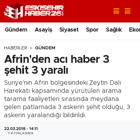
Gündem
Nöbetçi Eczaneler
Gündem
Asayiş
Siyaset
Spor
Sağlık
Eko
Asayiş
Hava Durumu
HABERLER
GÜNDEM
Siyaset
Trafik Durumu
Afrin'den acı haber 3
şehit 3 yaralı
Spor
Süper Lig Puan Durumu ve Fikstür
Suriye'nin Afrin bölgesindeki Zeytin Dalı
Sağlık
Tüm Manşetler
Harekatı kapsamında yürütülen arama
tarama faaliyetleri sırasında meydana
Ekonomi
Son Dakika Haberleri
gelen patlamada 3 askerin şehit olduğu, 3
askerin yaralandığı bildirildi.
Eğitim
Haber Arşivi
22.03.2018 - 14:11
YAYINLANMA
Sanat