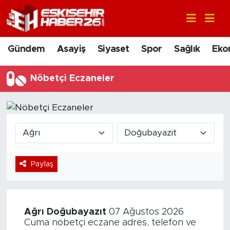
Gündem
Nöbetçi Eczaneler
Gündem
Asayiş
Siyaset
Spor
Sağlık
Eko
Asayiş
Hava Durumu
Nöbetçi Eczaneler
Siyaset
Trafik Durumu
Spor
Süper Lig Puan Durumu ve Fikstür
Sağlık
Tüm Manşetler
Paylaş
Ekonomi
Son Dakika Haberleri
Eğitim
Haber Arşivi
Ağrı
Doğubayazıt
07 Ağustos 2026
Sanat
Cuma nöbetçi eczane adres, telefon ve