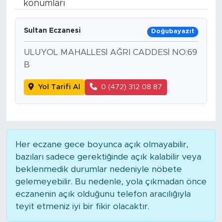
konumları
Bölge
Sultan Eczanesi
Doğubayazıt
Teknoloji
ULUYOL MAHALLESİ AĞRI CADDESİ NO:69
B
Magazin
Yol Tarifi Al
0 (472) 312 08 87
Dünya
Sektör
Her eczane gece boyunca açık olmayabilir,
bazıları sadece gerektiğinde açık kalabilir veya
beklenmedik durumlar nedeniyle nöbete
gelemeyebilir. Bu nedenle, yola çıkmadan önce
eczanenin açık olduğunu telefon aracılığıyla
teyit etmeniz iyi bir fikir olacaktır.