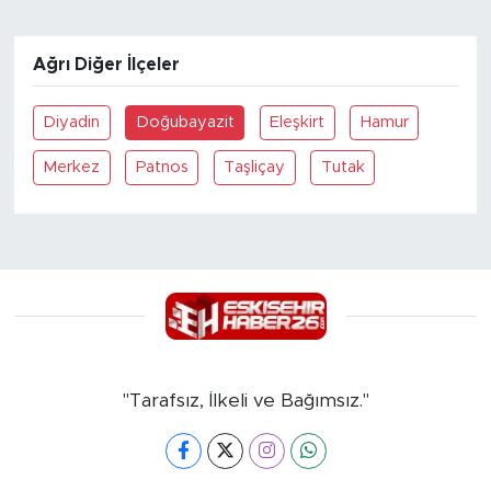
Ağrı Diğer İlçeler
Diyadin
Doğubayazit
Eleşkirt
Hamur
Merkez
Patnos
Taşliçay
Tutak
"Tarafsız, İlkeli ve Bağımsız."