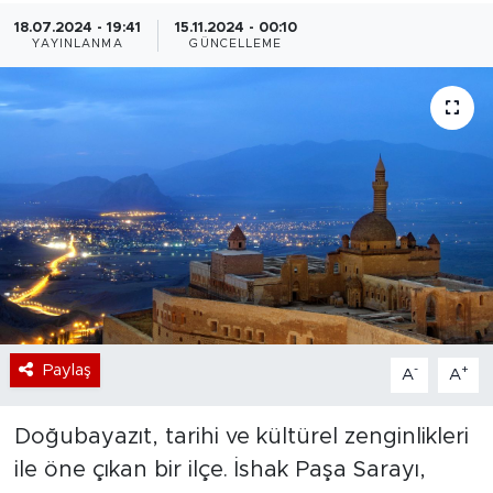
18.07.2024 - 19:41
15.11.2024 - 00:10
Bölge
YAYINLANMA
GÜNCELLEME
Teknoloji
Magazin
Dünya
Sektör
Paylaş
-
+
A
A
Doğubayazıt, tarihi ve kültürel zenginlikleri
ile öne çıkan bir ilçe. İshak Paşa Sarayı,