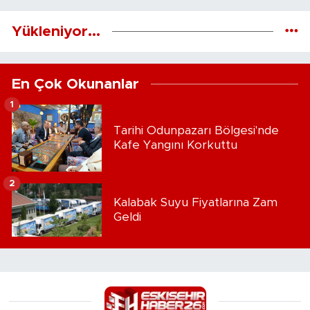
Yükleniyor...
En Çok Okunanlar
1
Tarihi Odunpazarı Bölgesi'nde
Kafe Yangını Korkuttu
2
Kalabak Suyu Fiyatlarına Zam
Geldi