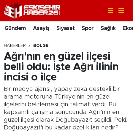
Gündem
Nöbetçi Eczaneler
Gündem
Asayiş
Siyaset
Spor
Sağlık
Eko
Asayiş
Hava Durumu
HABERLER
BÖLGE
Siyaset
Trafik Durumu
Ağrı'nın en güzel ilçesi
belli oldu: İşte Ağrı ilinin
Spor
Süper Lig Puan Durumu ve Fikstür
incisi o ilçe
Sağlık
Tüm Manşetler
Bir medya ajansı, yapay zeka destekli bir
arama motoruna Türkiye'nin en güzel
Ekonomi
Son Dakika Haberleri
ilçelerini belirlemesi için talimat verdi. Bu
kapsamlı çalışma sonucunda Ağrı'nın en
Eğitim
Haber Arşivi
güzel ilçesi olarak Doğubayazıt seçildi. Peki,
Doğubayazıt'ı bu kadar özel kılan nedir?
Sanat