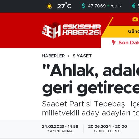
°
27
C
47,7069
%
0.17
Gündem
Nöbetçi Eczaneler
Gün
Asayiş
Hava Durumu
Son Dak
20:56
Okan Y
Siyaset
Trafik Durumu
HABERLER
SIYASET
"Ahlak, adale
Spor
Süper Lig Puan Durumu ve Fikstür
geri getirec
Sağlık
Tüm Manşetler
Ekonomi
Son Dakika Haberleri
Saadet Partisi Tepebaşı İlç
milletvekili aday adayları to
Eğitim
Haber Arşivi
24.03.2023 - 14:59
20.06.2024 - 20:00
YAYINLANMA
GÜNCELLEME
Sanat