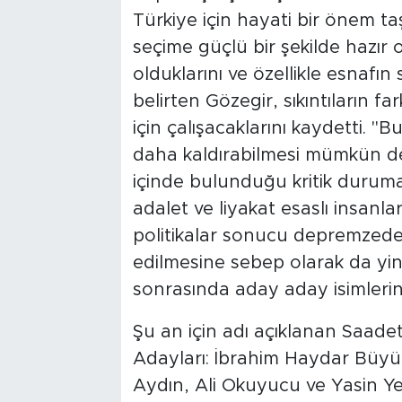
Türkiye için hayati bir önem taşı
seçime güçlü bir şekilde hazır o
olduklarını ve özellikle esnafın s
belirten Gözegir, sıkıntıların f
için çalışacaklarını kaydetti. "B
daha kaldırabilmesi mümkün değ
içinde bulunduğu kritik duruma
adalet ve liyakat esaslı insanla
politikalar sonucu depremzedel
edilmesine sebep olarak da yine
sonrasında aday aday isimlerin
Şu an için adı açıklanan Saadet 
Adayları: İbrahim Haydar Büy
Aydın, Ali Okuyucu ve Yasin Ye