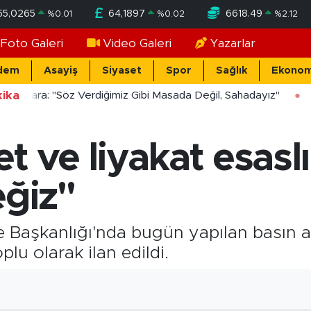
55,0265
64,1897
6618.49
%
0.01
%
0.02
%
2.12
Foto Galeri
Video Galeri
Yazarlar
dem
Asayiş
Siyaset
Spor
Sağlık
Ekonom
ika
ücekara: "Söz Verdiğimiz Gibi Masada Değil, Sahadayız"
t ve liyakat esaslı
eğiz"
e Başkanlığı'nda bugün yapılan basın aç
plu olarak ilan edildi.