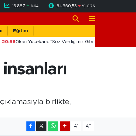
13.887
64.360,53
%
64
%
-0.76
i
Eğitim
20:56
Okan Yücekara: "Söz Verdiğimiz Gibi Masada Değil, Saha
 insanları
ıklamasıyla birlikte,
-
+
A
A