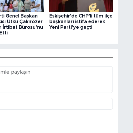
rti Genel Başkan
Eskişehir'de CHP'li tüm ilçe
ısı Utku Çakırözer
başkanları istifa ederek
r İrtibat Bürosu’nu
Yeni Parti'ye geçti
Etti