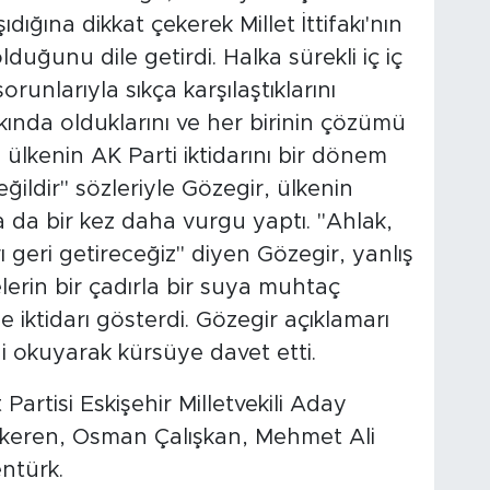
dığına dikkat çekerek Millet İttifakı'nın
lduğunu dile getirdi. Halka sürekli iç iç
orunlarıyla sıkça karşılaştıklarını
arkında olduklarını ve her birinin çözümü
u ülkenin AK Parti iktidarını bir dönem
ildir" sözleriyle Gözegir, ülkenin
 da bir kez daha vurgu yaptı. "Ahlak,
rı geri getireceğiz" diyen Gözegir, yanlış
erin bir çadırla bir suya muhtaç
 iktidarı gösterdi. Gözegir açıklamarı
i okuyarak kürsüye davet etti.
Partisi Eskişehir Milletvekili Aday
ükeren, Osman Çalışkan, Mehmet Ali
ntürk.