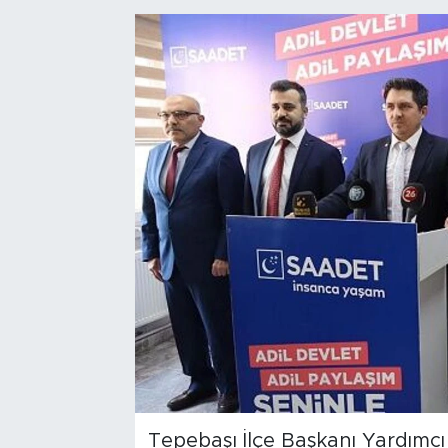
Bölge
Teknoloji
Magazin
Dünya
Sektör
Tepebaşı İlçe Başkanı Yardımcı