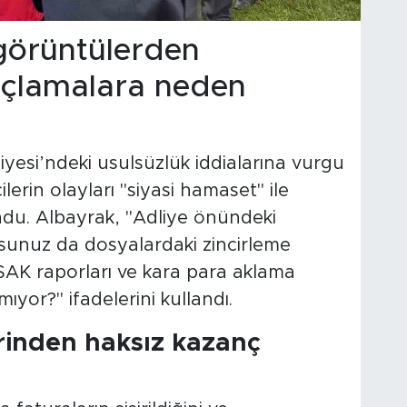
görüntülerden
suçlamalara neden
esi’ndeki usulsüzlük iddialarına vurgu
erin olayları "siyasi hamaset" ile
ndu. Albayrak, "Adliye önündeki
sunuz da dosyalardaki zincirleme
SAK raporları ve kara para aklama
tmıyor?" ifadelerini kullandı.
rinden haksız kazanç