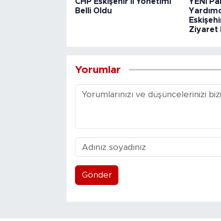
CHP Eskişehir İl Yönetimi
YENİ Pa
Belli Oldu
Yardımc
Eskişehi
Ziyaret 
Yorumlar
Gönder