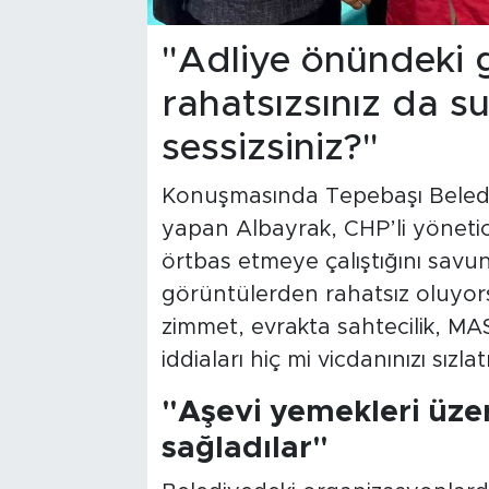
"Adliye önündeki 
rahatsızsınız da 
sessizsiniz?"
Konuşmasında Tepebaşı Belediy
yapan Albayrak, CHP’li yöneticil
örtbas etmeye çalıştığını savu
görüntülerden rahatsız oluyor
zimmet, evrakta sahtecilik, MA
iddiaları hiç mi vicdanınızı sızla
"Aşevi yemekleri üze
sağladılar"