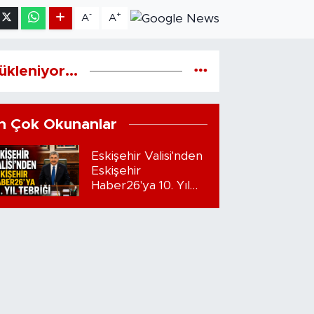
-
+
A
A
ükleniyor...
n Çok Okunanlar
Eskişehir Valisi'nden
Eskişehir
Haber26'ya 10. Yıl
Tebriği