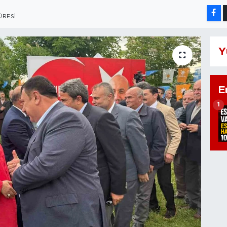
ÜRESI
Y
E
1