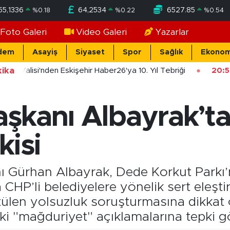
55,1336
64,2534
6527.85
%
0.18
%
0.22
%
0.54
Foto Galeri
Video Galeri
Yazarlar
dem
Asayiş
Siyaset
Spor
Sağlık
Ekonom
ika
ehir Valisi'nden Eskişehir Haber26'ya 10. Yıl Tebriği
20:5
Başkanı Albayrak’
kisi
anı Gürhan Albayrak, Dede Korkut Park
P’li belediyelere yönelik sert eleşti
tülen yolsuzluk soruşturmasına dikkat
i "mağduriyet" açıklamalarına tepki gö