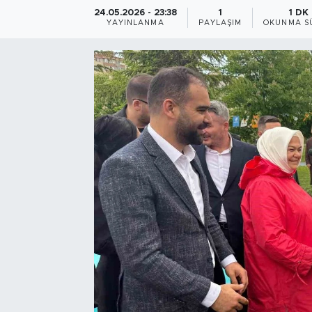
24.05.2026 - 23:38
1
1 DK
Bölge
YAYINLANMA
PAYLAŞIM
OKUNMA S
Teknoloji
Magazin
Dünya
Sektör