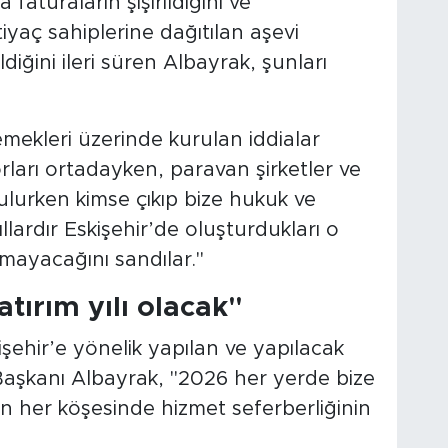
aturaların şişirildiğini ve
tiyaç sahiplerine dağıtılan aşevi
diğini ileri süren Albayrak, şunları
yemekleri üzerinde kurulan iddialar
ları ortadayken, paravan şirketler ve
ulurken kimse çıkıp bize hukuk ve
ardır Eskişehir’de oluşturdukları o
ayacağını sandılar."
atırım yılı olacak"
kişehir’e yönelik yapılan ve yapılacak
 Başkanı Albayrak, "2026 her yerde bize
rin her köşesinde hizmet seferberliğinin