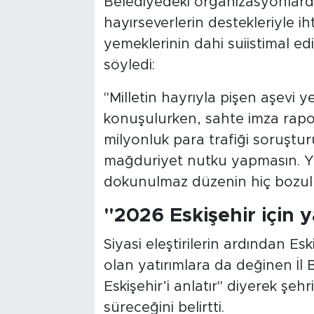
Belediyedeki organizasyonlarda f
hayırseverlerin destekleriyle ih
yemeklerinin dahi suiistimal edil
söyledi:
"Milletin hayrıyla pişen aşevi 
konuşulurken, sahte imza rapor
milyonluk para trafiği soruştur
mağduriyet nutku yapmasın. Yıll
dokunulmaz düzenin hiç bozulm
"2026 Eskişehir için y
Siyasi eleştirilerin ardından Es
olan yatırımlara da değinen İl
Eskişehir’i anlatır" diyerek şeh
süreceğini belirtti.