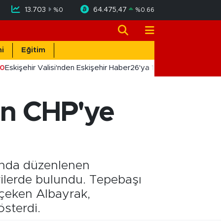
13.703
64.475,47
%
0
%
0.66
i
Eğitim
0
Eskişehir Valisi'nden Eskişehir Haber26'ya 10. Yıl Tebriği
tan CHP'ye
ı’nda düzenlenen
rilerde bulundu. Tepebaşı
 çeken Albayrak,
sterdi.