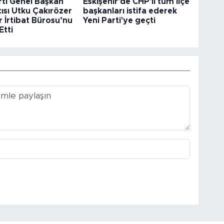
rti Genel Başkan
Eskişehir'de CHP'li tüm ilçe
ısı Utku Çakırözer
başkanları istifa ederek
r İrtibat Bürosu’nu
Yeni Parti'ye geçti
Etti