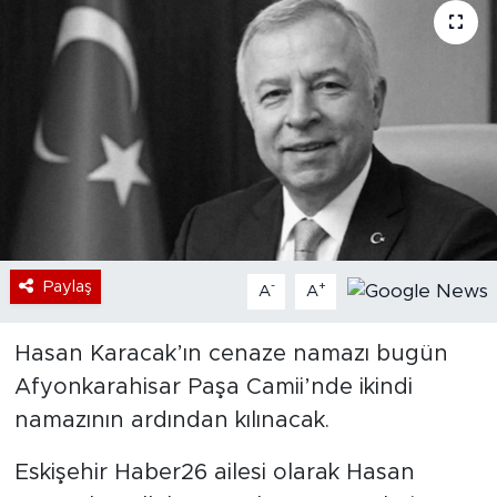
Bölge
Teknoloji
Magazin
Dünya
Sektör
Paylaş
-
+
A
A
Hasan Karacak’ın cenaze namazı bugün
Afyonkarahisar Paşa Camii’nde ikindi
namazının ardından kılınacak.
Eskişehir Haber26 ailesi olarak Hasan