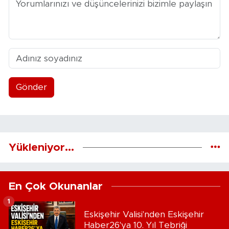
Gönder
Yükleniyor...
En Çok Okunanlar
1
Eskişehir Valisi'nden Eskişehir
Haber26'ya 10. Yıl Tebriği