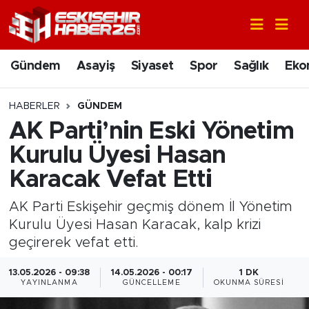
Gündem
Nöbetçi Eczaneler
Gündem
Asayiş
Siyaset
Spor
Sağlık
Eko
Asayiş
Hava Durumu
HABERLER
GÜNDEM
Siyaset
Trafik Durumu
AK Parti’nin Eski Yönetim
Kurulu Üyesi Hasan
Spor
Süper Lig Puan Durumu ve Fikstür
Karacak Vefat Etti
Sağlık
Tüm Manşetler
AK Parti Eskişehir geçmiş dönem İl Yönetim
Kurulu Üyesi Hasan Karacak, kalp krizi
Ekonomi
Son Dakika Haberleri
geçirerek vefat etti.
Eğitim
Haber Arşivi
13.05.2026 - 09:38
14.05.2026 - 00:17
1 DK
YAYINLANMA
GÜNCELLEME
OKUNMA SÜRESI
Sanat