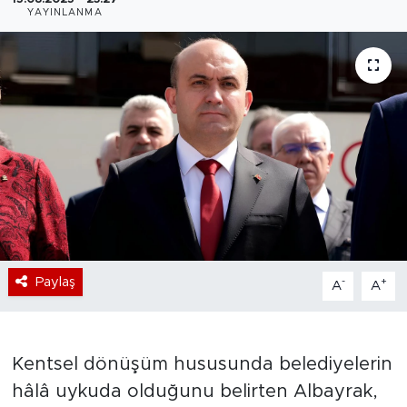
YAYINLANMA
Bölge
Teknoloji
Magazin
Dünya
Sektör
Paylaş
-
+
A
A
Kentsel dönüşüm hususunda belediyelerin
hâlâ uykuda olduğunu belirten Albayrak,