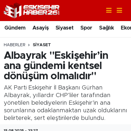
Gündem
Nöbetçi Eczaneler
Gündem
Asayiş
Siyaset
Spor
Sağlık
Eko
Asayiş
Hava Durumu
HABERLER
SIYASET
Siyaset
Trafik Durumu
Albayrak "Eskişehir’in
ana gündemi kentsel
Spor
Süper Lig Puan Durumu ve Fikstür
dönüşüm olmalıdır"
Sağlık
Tüm Manşetler
AK Parti Eskişehir İl Başkanı Gürhan
Albayrak, yıllardır CHP’liler tarafından
Ekonomi
Son Dakika Haberleri
yönetilen belediyelerin Eskişehir’in ana
sorunlarına odaklanmaktan uzak olduklarını
Eğitim
Haber Arşivi
belirterek, sert eleştirilerde bulundu.
Sanat
15.08.2025 - 23:27