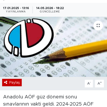
Bölge
17.01.2025 - 13:16
14.05.2026 - 18:22
YAYINLANMA
GÜNCELLEME
Teknoloji
Magazin
Dünya
Sektör
Paylaş
-
+
A
A
Anadolu AÖF güz dönemi sonu
sınavlarının vakti geldi. 2024-2025 AÖF