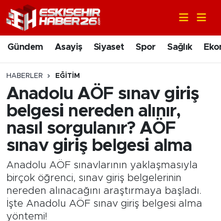
Gündem
Nöbetçi Eczaneler
Gündem
Asayiş
Siyaset
Spor
Sağlık
Eko
Asayiş
Hava Durumu
HABERLER
EĞITIM
Siyaset
Trafik Durumu
Anadolu AÖF sınav giriş
belgesi nereden alınır,
Spor
Süper Lig Puan Durumu ve Fikstür
nasıl sorgulanır? AÖF
Sağlık
Tüm Manşetler
sınav giriş belgesi alma
Ekonomi
Son Dakika Haberleri
Anadolu AÖF sınavlarının yaklaşmasıyla
birçok öğrenci, sınav giriş belgelerinin
Eğitim
Haber Arşivi
nereden alınacağını araştırmaya başladı.
İşte Anadolu AÖF sınav giriş belgesi alma
Sanat
yöntemi!