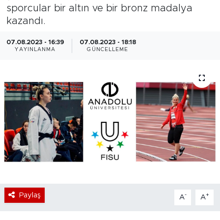
sporcular bir altın ve bir bronz madalya
Bölge
kazandı.
Teknoloji
07.08.2023 - 16:39
07.08.2023 - 18:18
YAYINLANMA
GÜNCELLEME
Magazin
Dünya
Sektör
Paylaş
-
+
A
A