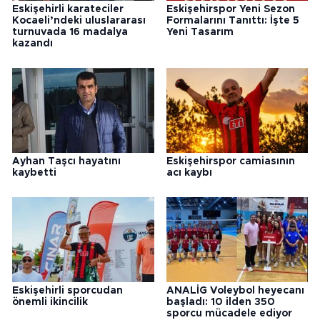
Eskişehirli karateciler
Eskişehirspor Yeni Sezon
Kocaeli’ndeki uluslararası
Formalarını Tanıttı: İşte 5
turnuvada 16 madalya
Yeni Tasarım
kazandı
Ayhan Taşcı hayatını
Eskişehirspor camiasının
kaybetti
acı kaybı
Eskişehirli sporcudan
ANALİG Voleybol heyecanı
önemli ikincilik
başladı: 10 ilden 350
sporcu mücadele ediyor