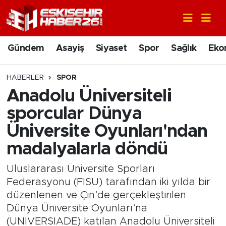
Gündem
Nöbetçi Eczaneler
Gündem
Asayiş
Siyaset
Spor
Sağlık
Eko
Asayiş
Hava Durumu
HABERLER
SPOR
Siyaset
Trafik Durumu
Anadolu Üniversiteli
sporcular Dünya
Spor
Süper Lig Puan Durumu ve Fikstür
Üniversite Oyunları'ndan
Sağlık
Tüm Manşetler
madalyalarla döndü
Ekonomi
Son Dakika Haberleri
Uluslararası Üniversite Sporları
Federasyonu (FISU) tarafından iki yılda bir
Eğitim
Haber Arşivi
düzenlenen ve Çin’de gerçekleştirilen
Dünya Üniversite Oyunları’na
Sanat
(UNIVERSIADE) katılan Anadolu Üniversiteli