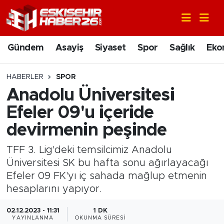
Gündem
Nöbetçi Eczaneler
Gündem
Asayiş
Siyaset
Spor
Sağlık
Eko
Asayiş
Hava Durumu
HABERLER
SPOR
Siyaset
Trafik Durumu
Anadolu Üniversitesi
Efeler 09'u içeride
Spor
Süper Lig Puan Durumu ve Fikstür
devirmenin peşinde
Sağlık
Tüm Manşetler
TFF 3. Lig'deki temsilcimiz Anadolu
Üniversitesi SK bu hafta sonu ağırlayacağı
Ekonomi
Son Dakika Haberleri
Efeler 09 FK'yı iç sahada mağlup etmenin
hesaplarını yapıyor.
Eğitim
Haber Arşivi
02.12.2023 - 11:31
1 DK
Sanat
YAYINLANMA
OKUNMA SÜRESI