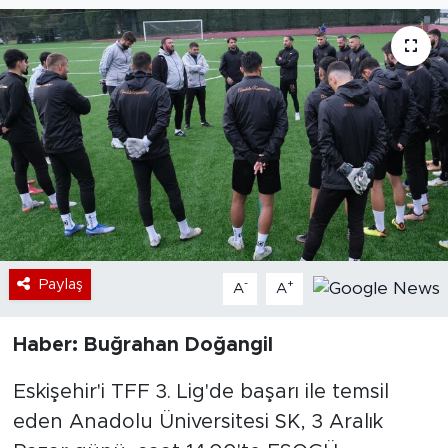
Bölge
Teknoloji
Magazin
Dünya
Sektör
Paylaş
-
+
A
A
Haber: Buğrahan Doğangil
Eskişehir'i TFF 3. Lig'de başarı ile temsil
eden Anadolu Üniversitesi SK, 3 Aralık