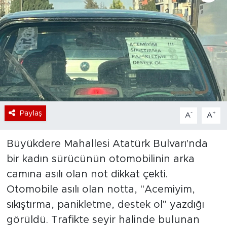
Bölge
Teknoloji
Magazin
Dünya
Paylaş
-
+
A
A
Sektör
Büyükdere Mahallesi Atatürk Bulvarı'nda
bir kadın sürücünün otomobilinin arka
camına asılı olan not dikkat çekti.
Otomobile asılı olan notta, "Acemiyim,
sıkıştırma, panikletme, destek ol" yazdığı
görüldü. Trafikte seyir halinde bulunan