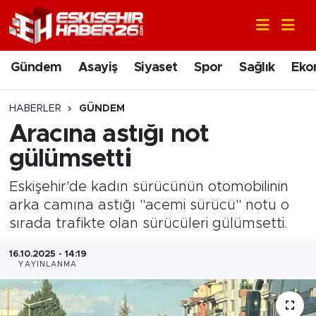
Gündem
Nöbetçi Eczaneler
Gündem
Asayiş
Siyaset
Spor
Sağlık
Eko
Asayiş
Hava Durumu
HABERLER
GÜNDEM
Siyaset
Trafik Durumu
Aracına astığı not
gülümsetti
Spor
Süper Lig Puan Durumu ve Fikstür
Eskişehir'de kadın sürücünün otomobilinin
Sağlık
Tüm Manşetler
arka camına astığı "acemi sürücü" notu o
sırada trafikte olan sürücüleri gülümsetti.
Ekonomi
Son Dakika Haberleri
16.10.2025 - 14:19
YAYINLANMA
Eğitim
Haber Arşivi
Sanat