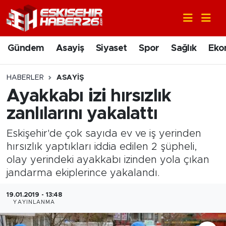
Gündem
Nöbetçi Eczaneler
Gündem
Asayiş
Siyaset
Spor
Sağlık
Eko
Asayiş
Hava Durumu
HABERLER
ASAYIŞ
Siyaset
Trafik Durumu
Ayakkabı izi hırsızlık
zanlılarını yakalattı
Spor
Süper Lig Puan Durumu ve Fikstür
Eskişehir'de çok sayıda ev ve iş yerinden
Sağlık
Tüm Manşetler
hırsızlık yaptıkları iddia edilen 2 şüpheli,
olay yerindeki ayakkabı izinden yola çıkan
Ekonomi
Son Dakika Haberleri
jandarma ekiplerince yakalandı.
Eğitim
Haber Arşivi
19.01.2019 - 13:48
YAYINLANMA
Sanat