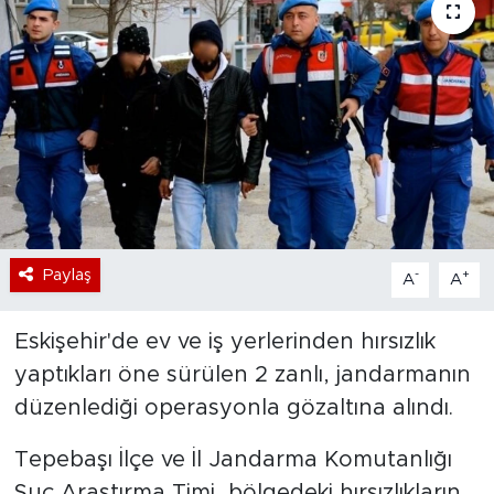
Bölge
Teknoloji
Magazin
Dünya
Sektör
Paylaş
-
+
A
A
Eskişehir'de ev ve iş yerlerinden hırsızlık
yaptıkları öne sürülen 2 zanlı, jandarmanın
düzenlediği operasyonla gözaltına alındı.
Tepebaşı İlçe ve İl Jandarma Komutanlığı
Suç Araştırma Timi, bölgedeki hırsızlıkların