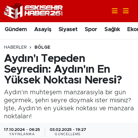
Gündem
Nöbetçi Eczaneler
Gündem
Asayiş
Siyaset
Spor
Sağlık
Eko
Asayiş
Hava Durumu
HABERLER
BÖLGE
Siyaset
Trafik Durumu
Aydın'ı Tepeden
Seyredin: Aydın'ın En
Spor
Süper Lig Puan Durumu ve Fikstür
Yüksek Noktası Neresi?
Sağlık
Tüm Manşetler
Aydın'ın muhteşem manzarasıyla bir gün
geçirmek, şehri seyre doymak ister misiniz?
Ekonomi
Son Dakika Haberleri
İşte, Aydın'ın en yüksek noktası ve manzara
noktaları!
Eğitim
Haber Arşivi
17.10.2024 - 06:25
03.02.2025 - 19:27
Sanat
YAYINLANMA
GÜNCELLEME