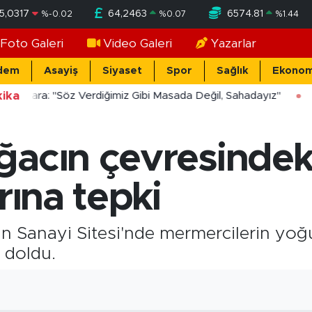
5,0317
64,2463
6574.81
%
-0.02
%
0.07
%
1.44
Foto Galeri
Video Galeri
Yazarlar
dem
Asayiş
Siyaset
Spor
Sağlık
Ekonom
ika
ücekara: "Söz Verdiğimiz Gibi Masada Değil, Sahadayız"
ğacın çevresindek
rına tepki
an Sanayi Sitesi'nde mermercilerin yo
 doldu.