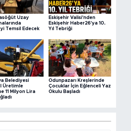
rasöğüt Uzay
Eskişehir Valisi'nden
malarında
Eskişehir Haber26'ya 10.
’yi Temsil Edecek
Yıl Tebriği
va Belediyesi
Odunpazarı Kreşlerinde
l Üretimle
Çocuklar İçin Eğlenceli Yaz
e 11 Milyon Lira
Okulu Başladı
ğladı