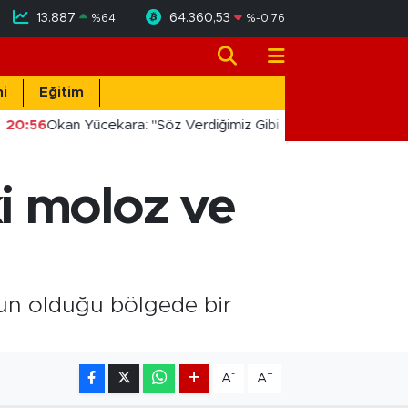
13.887
64.360,53
%
64
%
-0.76
i
Eğitim
20:56
Okan Yücekara: "Söz Verdiğimiz Gibi Masada Değil, Saha
i moloz ve
ğun olduğu bölgede bir
-
+
A
A