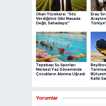
Okan Yücekara: "Söz
Eray Sı
Verdiğimiz Gibi Masada
Araştır
Değil, Sahadayız"
Türkiye
Tepebaşı Su Sporları
Beyliko
Merkezi Yaz Döneminde
Tarımsa
Çocukların Akınına Uğradı
Bütçesin
Katkı Sa
Yorumlar