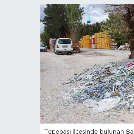
Bölge
Teknoloji
Magazin
Dünya
Sektör
Tepebaşı ilçesinde bulunan Bak