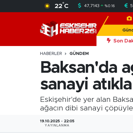
°
22
C
47,7143
5
%
0.16
Gündem
Nöbetçi Eczaneler
Gün
Asayiş
Hava Durumu
Son Dak
20:56
Okan Y
Siyaset
Trafik Durumu
HABERLER
GÜNDEM
Baksan'da a
Spor
Süper Lig Puan Durumu ve Fikstür
sanayi atıkla
Sağlık
Tüm Manşetler
Ekonomi
Son Dakika Haberleri
Eskişehir'de yer alan Baks
ağacın dibi sanayi çöpüyle
Eğitim
Haber Arşivi
19.10.2025 - 22:05
YAYINLANMA
Sanat