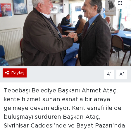
Bölge
Teknoloji
Magazin
Dünya
Sektör
Paylaş
-
+
A
A
Tepebaşı Belediye Başkanı Ahmet Ataç,
kente hizmet sunan esnafla bir araya
gelmeye devam ediyor. Kent esnafı ile de
buluşmayı sürdüren Başkan Ataç,
Sivrihisar Caddesi’nde ve Bayat Pazarı’nda