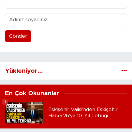
Gönder
Yükleniyor...
En Çok Okunanlar
1
Eskişehir Valisi'nden Eskişehir
Haber26'ya 10. Yıl Tebriği