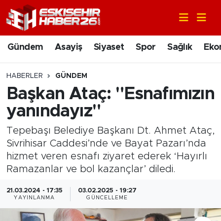
Gündem
Nöbetçi Eczaneler
Gündem
Asayiş
Siyaset
Spor
Sağlık
Eko
Asayiş
Hava Durumu
HABERLER
GÜNDEM
Siyaset
Trafik Durumu
Başkan Ataç: "Esnafımızın
yanındayız"
Spor
Süper Lig Puan Durumu ve Fikstür
Tepebaşı Belediye Başkanı Dt. Ahmet Ataç,
Sağlık
Tüm Manşetler
Sivrihisar Caddesi’nde ve Bayat Pazarı’nda
hizmet veren esnafı ziyaret ederek ‘Hayırlı
Ekonomi
Son Dakika Haberleri
Ramazanlar ve bol kazançlar’ diledi.
Eğitim
Haber Arşivi
21.03.2024 - 17:35
03.02.2025 - 19:27
YAYINLANMA
GÜNCELLEME
Sanat