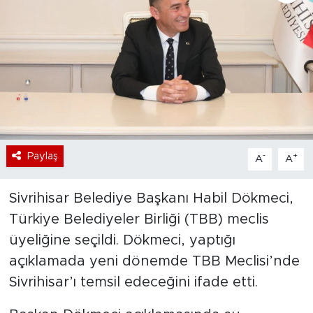
Bölge
Teknoloji
Magazin
Dünya
Paylaş
-
+
A
A
Sektör
Sivrihisar Belediye Başkanı Habil Dökmeci,
Türkiye Belediyeler Birliği (TBB) meclis
üyeliğine seçildi. Dökmeci, yaptığı
açıklamada yeni dönemde TBB Meclisi’nde
Sivrihisar’ı temsil edeceğini ifade etti.