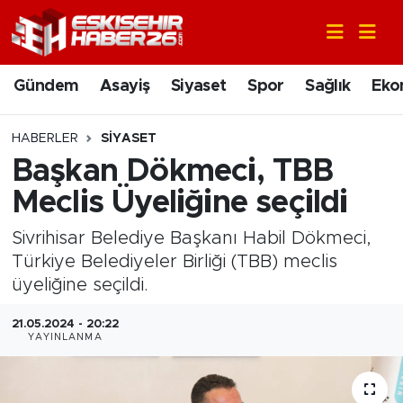
Gündem
Nöbetçi Eczaneler
Gündem
Asayiş
Siyaset
Spor
Sağlık
Eko
Asayiş
Hava Durumu
HABERLER
SIYASET
Siyaset
Trafik Durumu
Başkan Dökmeci, TBB
Meclis Üyeliğine seçildi
Spor
Süper Lig Puan Durumu ve Fikstür
Sivrihisar Belediye Başkanı Habil Dökmeci,
Sağlık
Tüm Manşetler
Türkiye Belediyeler Birliği (TBB) meclis
üyeliğine seçildi.
Ekonomi
Son Dakika Haberleri
21.05.2024 - 20:22
YAYINLANMA
Eğitim
Haber Arşivi
Sanat