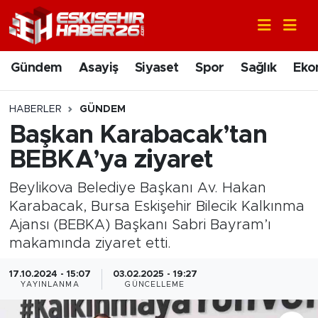
Gündem
Nöbetçi Eczaneler
Gündem
Asayiş
Siyaset
Spor
Sağlık
Eko
Asayiş
Hava Durumu
HABERLER
GÜNDEM
Siyaset
Trafik Durumu
Başkan Karabacak’tan
BEBKA’ya ziyaret
Spor
Süper Lig Puan Durumu ve Fikstür
Beylikova Belediye Başkanı Av. Hakan
Sağlık
Tüm Manşetler
Karabacak, Bursa Eskişehir Bilecik Kalkınma
Ajansı (BEBKA) Başkanı Sabri Bayram’ı
Ekonomi
Son Dakika Haberleri
makamında ziyaret etti.
Eğitim
Haber Arşivi
17.10.2024 - 15:07
03.02.2025 - 19:27
YAYINLANMA
GÜNCELLEME
Sanat