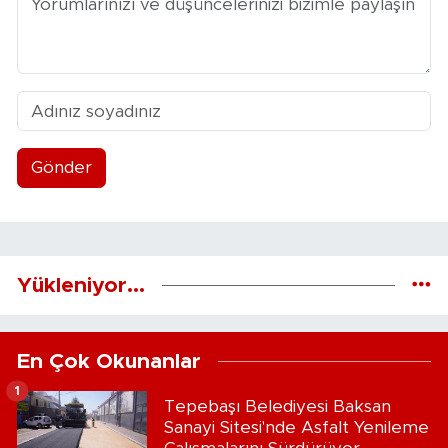
Gönder
Yükleniyor...
En Çok Okunanlar
1
Tepebaşı Belediyesi Baksan
Sanayi Sitesi'nde Asfalt Yenileme