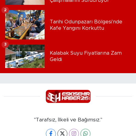
Çalışmalarını Sürdürüyor
2
Tarihi Odunpazarı Bölgesi'nde
Kafe Yangını Korkuttu
3
Kalabak Suyu Fiyatlarına Zam
Geldi
"Tarafsız, İlkeli ve Bağımsız."