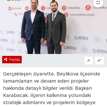
Bölge
Teknoloji
Magazin
Dünya
Sektör
Paylaş
-
+
A
A
Gerçekleşen ziyarette, Beylikova ilçesinde
tamamlanan ve devam eden projeler
hakkında detaylı bilgiler verildi. Başkan
Karabacak, ilçenin kalkınma yolundaki
stratejik adımlarını ve projelerin bölgeye