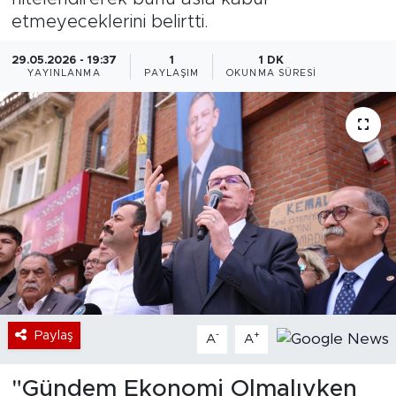
etmeyeceklerini belirtti.
Bölge
29.05.2026 - 19:37
1
1 DK
YAYINLANMA
PAYLAŞIM
OKUNMA SÜRESI
Teknoloji
Magazin
Dünya
Sektör
Paylaş
-
+
A
A
"Gündem Ekonomi Olmalıyken