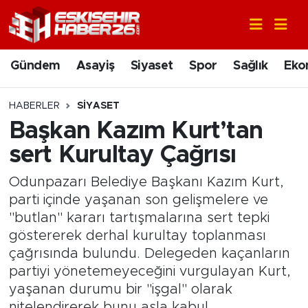
Gündem
Nöbetçi Eczaneler
Gündem
Asayiş
Siyaset
Spor
Sağlık
Eko
Asayiş
Hava Durumu
HABERLER
SIYASET
Siyaset
Trafik Durumu
Başkan Kazım Kurt’tan
sert Kurultay Çağrısı
Spor
Süper Lig Puan Durumu ve Fikstür
Odunpazarı Belediye Başkanı Kazım Kurt,
Sağlık
Tüm Manşetler
parti içinde yaşanan son gelişmelere ve
"butlan" kararı tartışmalarına sert tepki
Ekonomi
Son Dakika Haberleri
göstererek derhal kurultay toplanması
çağrısında bulundu. Delegeden kaçanların
Eğitim
Haber Arşivi
partiyi yönetemeyeceğini vurgulayan Kurt,
yaşanan durumu bir "işgal" olarak
Sanat
nitelendirerek bunu asla kabul