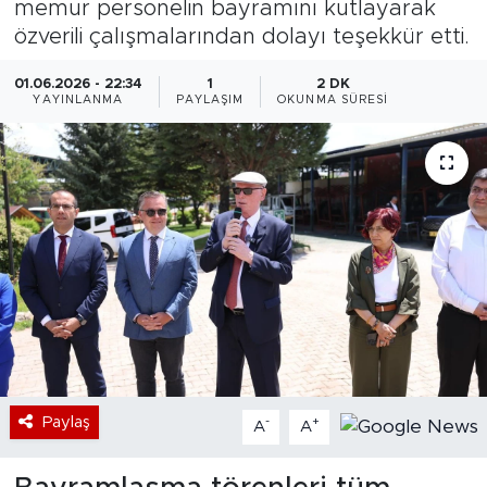
memur personelin bayramını kutlayarak
özverili çalışmalarından dolayı teşekkür etti.
Bölge
01.06.2026 - 22:34
1
2 DK
Teknoloji
YAYINLANMA
PAYLAŞIM
OKUNMA SÜRESI
Magazin
Dünya
Sektör
Paylaş
-
+
A
A