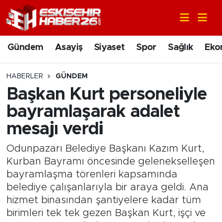
Gündem
Nöbetçi Eczaneler
Gündem
Asayiş
Siyaset
Spor
Sağlık
Eko
Asayiş
Hava Durumu
HABERLER
GÜNDEM
Siyaset
Trafik Durumu
Başkan Kurt personeliyle
bayramlaşarak adalet
Spor
Süper Lig Puan Durumu ve Fikstür
mesajı verdi
Sağlık
Tüm Manşetler
Odunpazarı Belediye Başkanı Kazım Kurt,
Kurban Bayramı öncesinde gelenekselleşen
Ekonomi
Son Dakika Haberleri
bayramlaşma törenleri kapsamında
belediye çalışanlarıyla bir araya geldi. Ana
Eğitim
Haber Arşivi
hizmet binasından şantiyelere kadar tüm
birimleri tek tek gezen Başkan Kurt, işçi ve
Sanat