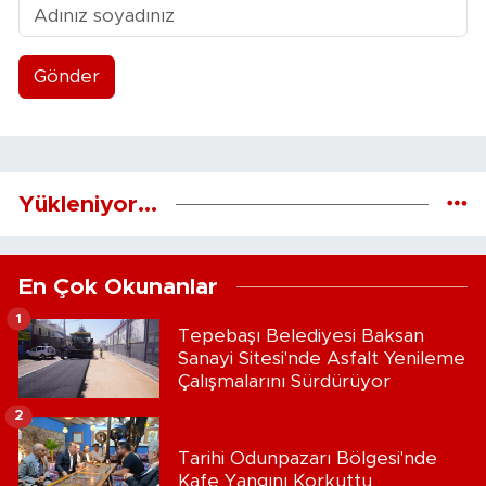
Gönder
Yükleniyor...
En Çok Okunanlar
1
Tepebaşı Belediyesi Baksan
Sanayi Sitesi'nde Asfalt Yenileme
Çalışmalarını Sürdürüyor
2
Tarihi Odunpazarı Bölgesi'nde
Kafe Yangını Korkuttu