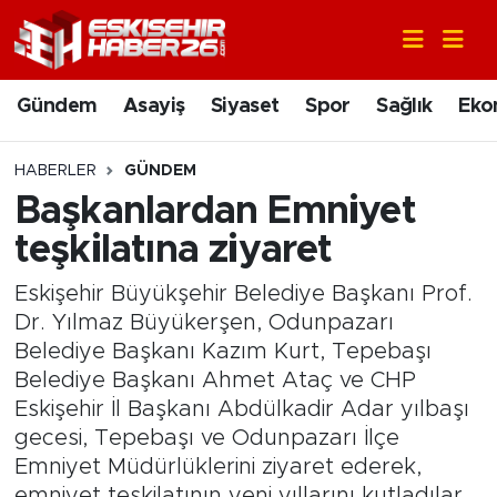
Gündem
Nöbetçi Eczaneler
Gündem
Asayiş
Siyaset
Spor
Sağlık
Eko
Asayiş
Hava Durumu
HABERLER
GÜNDEM
Siyaset
Trafik Durumu
Başkanlardan Emniyet
teşkilatına ziyaret
Spor
Süper Lig Puan Durumu ve Fikstür
Eskişehir Büyükşehir Belediye Başkanı Prof.
Sağlık
Tüm Manşetler
Dr. Yılmaz Büyükerşen, Odunpazarı
Belediye Başkanı Kazım Kurt, Tepebaşı
Ekonomi
Son Dakika Haberleri
Belediye Başkanı Ahmet Ataç ve CHP
Eskişehir İl Başkanı Abdülkadir Adar yılbaşı
Eğitim
Haber Arşivi
gecesi, Tepebaşı ve Odunpazarı İlçe
Emniyet Müdürlüklerini ziyaret ederek,
Sanat
emniyet teşkilatının yeni yıllarını kutladılar.