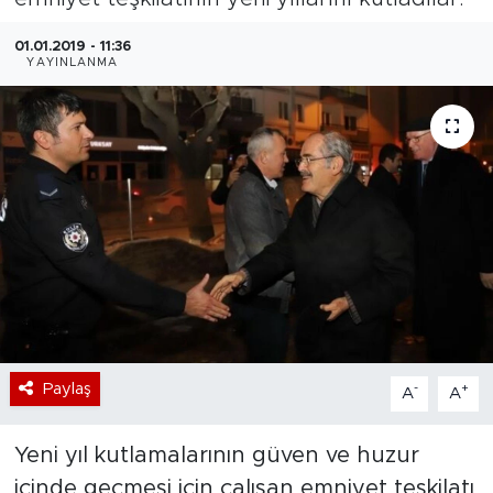
Bölge
01.01.2019 - 11:36
YAYINLANMA
Teknoloji
Magazin
Dünya
Sektör
Paylaş
-
+
A
A
Yeni yıl kutlamalarının güven ve huzur
içinde geçmesi için çalışan emniyet teşkilatı