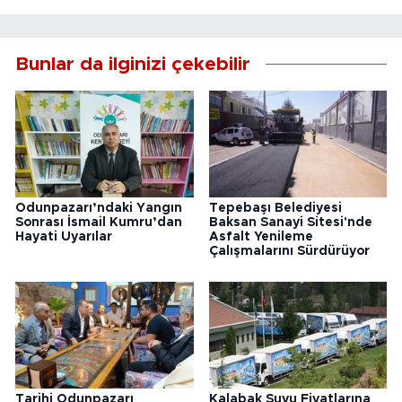
Bunlar da ilginizi çekebilir
Odunpazarı’ndaki Yangın
Tepebaşı Belediyesi
Sonrası İsmail Kumru’dan
Baksan Sanayi Sitesi'nde
Hayati Uyarılar
Asfalt Yenileme
Çalışmalarını Sürdürüyor
Tarihi Odunpazarı
Kalabak Suyu Fiyatlarına