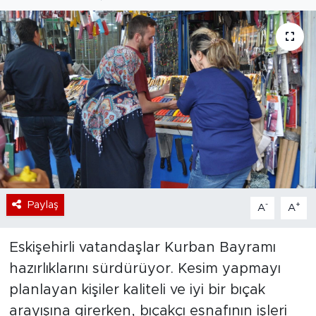
Bölge
Teknoloji
Magazin
Dünya
Sektör
Paylaş
-
+
A
A
Eskişehirli vatandaşlar Kurban Bayramı
hazırlıklarını sürdürüyor. Kesim yapmayı
planlayan kişiler kaliteli ve iyi bir bıçak
arayışına girerken, bıçakçı esnafının işleri