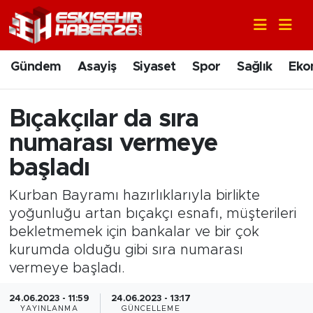
Gündem
Nöbetçi Eczaneler
Gündem
Asayiş
Siyaset
Spor
Sağlık
Eko
Asayiş
Hava Durumu
Bıçakçılar da sıra
Siyaset
Trafik Durumu
numarası vermeye
Spor
Süper Lig Puan Durumu ve Fikstür
başladı
Kurban Bayramı hazırlıklarıyla birlikte
Sağlık
Tüm Manşetler
yoğunluğu artan bıçakçı esnafı, müşterileri
bekletmemek için bankalar ve bir çok
Ekonomi
Son Dakika Haberleri
kurumda olduğu gibi sıra numarası
Eğitim
Haber Arşivi
vermeye başladı.
24.06.2023 - 11:59
24.06.2023 - 13:17
Sanat
YAYINLANMA
GÜNCELLEME