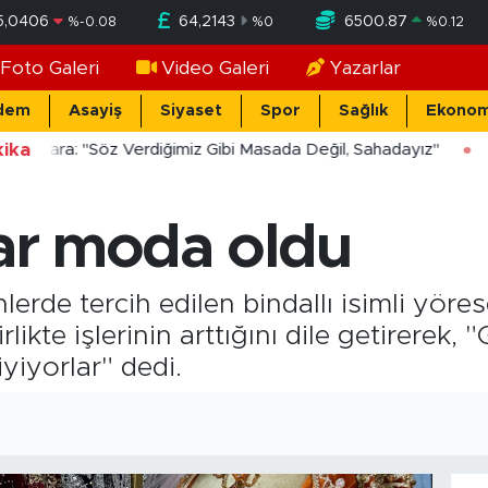
5,0406
64,2143
6500.87
%
-0.08
%
0
%
0.12
Foto Galeri
Video Galeri
Yazarlar
dem
Asayiş
Siyaset
Spor
Sağlık
Ekonom
ika
ücekara: "Söz Verdiğimiz Gibi Masada Değil, Sahadayız"
rar moda oldu
lerde tercih edilen bindallı isimli yöres
ikte işlerinin arttığını dile getirerek, "
yiyorlar" dedi.