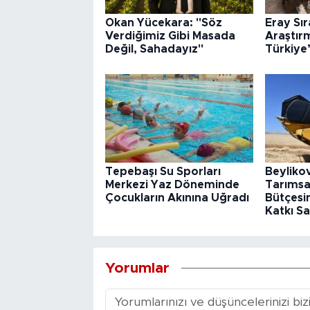
Okan Yücekara: "Söz
Eray Sı
Verdiğimiz Gibi Masada
Araştır
Değil, Sahadayız"
Türkiye
Tepebaşı Su Sporları
Beyliko
Merkezi Yaz Döneminde
Tarımsa
Çocukların Akınına Uğradı
Bütçesin
Katkı Sa
Yorumlar