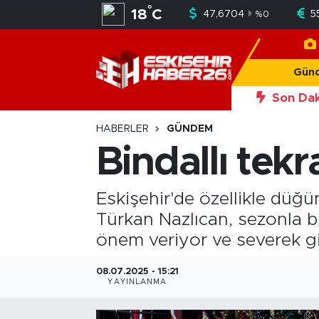
°
18
C
47,6704
5
%
0
Gündem
Nöbetçi Eczaneler
Gün
Asayiş
Hava Durumu
Son Dak
20:56
Okan Y
Siyaset
Trafik Durumu
HABERLER
GÜNDEM
Bindallı tek
Spor
Süper Lig Puan Durumu ve Fikstür
Eskişehir'de özellikle düğün
Sağlık
Tüm Manşetler
Türkan Nazlıcan, sezonla birl
Ekonomi
Son Dakika Haberleri
önem veriyor ve severek gi
Eğitim
Haber Arşivi
08.07.2025 - 15:21
YAYINLANMA
Sanat