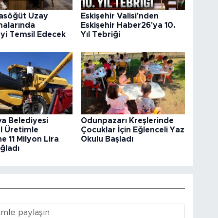
rasöğüt Uzay
Eskişehir Valisi'nden
malarında
Eskişehir Haber26'ya 10.
’yi Temsil Edecek
Yıl Tebriği
va Belediyesi
Odunpazarı Kreşlerinde
l Üretimle
Çocuklar İçin Eğlenceli Yaz
e 11 Milyon Lira
Okulu Başladı
ğladı