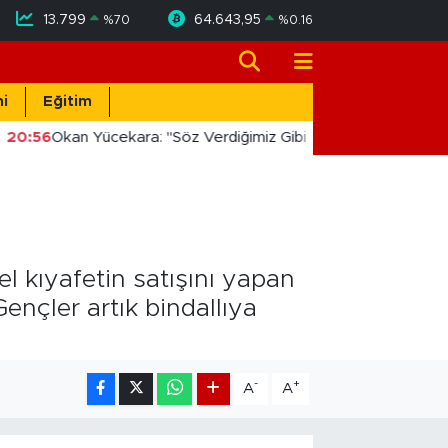
13.799
64.643,95
%
70
%
0.16
i
Eğitim
20:56
Okan Yücekara: "Söz Verdiğimiz Gibi Masada Değil, Saha
el kıyafetin satışını yapan
Gençler artık bindallıya
-
+
A
A