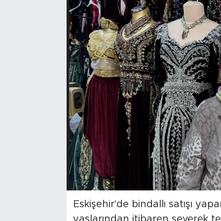
Bölge
Teknoloji
Magazin
Dünya
Sektör
Eskişehir'de bindallı satışı ya
yaşlarından itibaren severek terz