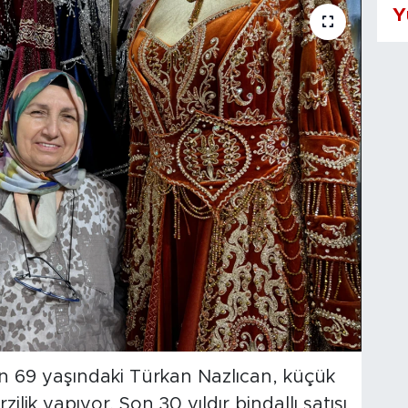
Y
pan 69 yaşındaki Türkan Nazlıcan, küçük
ilik yapıyor. Son 30 yıldır bindallı satışı