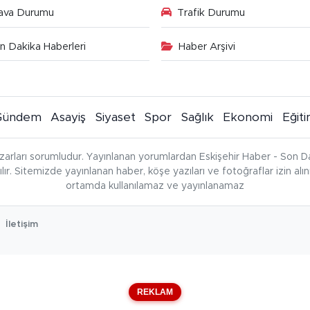
ava Durumu
Trafik Durumu
n Dakika Haberleri
Haber Arşivi
Gündem
Asayiş
Siyaset
Spor
Sağlık
Ekonomi
Eğit
zarları sorumludur. Yayınlanan yorumlardan Eskişehir Haber - Son Da
çılır. Sitemizde yayınlanan haber, köşe yazıları ve fotoğraflar izin al
ortamda kullanılamaz ve yayınlanamaz
İletişim
REKLAM