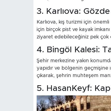
3. Karlıova: Gözd
Karlıova, kış turizmi için önemli
için birçok pist ve kayak imkan
ziyaret edebileceğiniz pek çok 
4. Bingöl Kalesi: Tar
Şehir merkezine yakın konumda 
yapıdır ve bölgenin geçmişine ı
çıkarak, şehrin muhteşem manza
5. HasanKeyf: Kapl