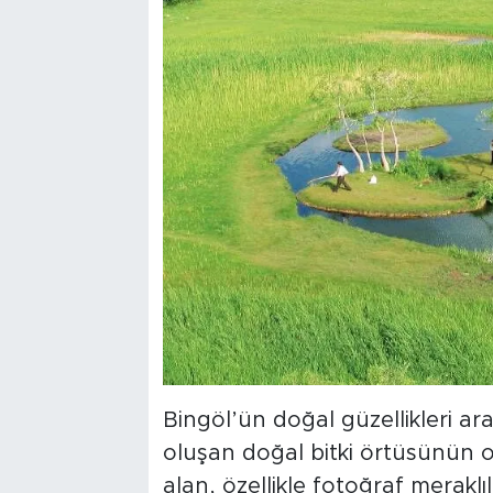
Bingöl’ün doğal güzellikleri a
oluşan doğal bitki örtüsünün o
alan, özellikle fotoğraf meraklı