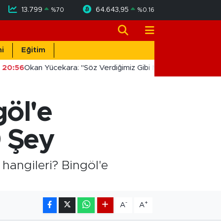
13.799
64.643,95
%
70
%
0.16
i
Eğitim
20:56
Okan Yücekara: "Söz Verdiğimiz Gibi Masada Değil, Sahad
göl'e
0 Şey
 hangileri? Bingöl'e
-
+
A
A