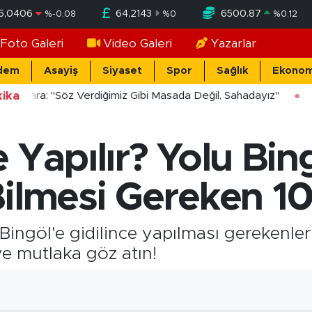
5,0406
64,2143
6500.87
%
-0.08
%
0
%
0.12
Foto Galeri
Video Galeri
Yazarlar
dem
Asayiş
Siyaset
Spor
Sağlık
Ekonom
ika
cekara: "Söz Verdiğimiz Gibi Masada Değil, Sahadayız"
 Yapılır? Yolu Bin
Bilmesi Gereken 1
 Bingöl'e gidilince yapılması gerekenler
e mutlaka göz atın!