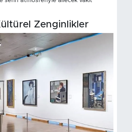
 ve serin atmosferiyle ailecek vakit
ültürel Zenginlikler