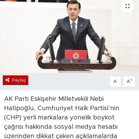
Bölge
Teknoloji
Magazin
Dünya
Sektör
Paylaş
-
+
A
A
AK Parti Eskişehir Milletvekili Nebi
Hatipoğlu, Cumhuriyet Halk Partisi’nin
(CHP) yerli markalara yönelik boykot
çağrısı hakkında sosyal medya hesabı
üzerinden dikkat çeken açıklamalarda