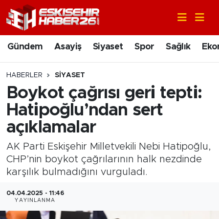
Gündem
Nöbetçi Eczaneler
Gündem
Asayiş
Siyaset
Spor
Sağlık
Eko
Asayiş
Hava Durumu
HABERLER
SIYASET
Siyaset
Trafik Durumu
Boykot çağrısı geri tepti:
Hatipoğlu’ndan sert
Spor
Süper Lig Puan Durumu ve Fikstür
açıklamalar
Sağlık
Tüm Manşetler
AK Parti Eskişehir Milletvekili Nebi Hatipoğlu,
CHP’nin boykot çağrılarının halk nezdinde
Ekonomi
Son Dakika Haberleri
karşılık bulmadığını vurguladı.
Eğitim
Haber Arşivi
04.04.2025 - 11:46
YAYINLANMA
Sanat