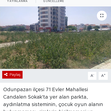
YAYINLANMA
GÜNCELLEME
Bölge
Teknoloji
Magazin
Dünya
Sektör
Paylaş
-
+
A
A
Odunpazarı ilçesi 71 Evler Mahallesi
Candalen Sokak'ta yer alan parkta,
aydınlatma sisteminin, çocuk oyun alanın