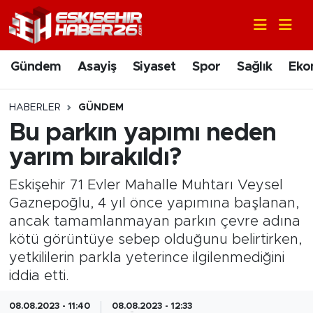
Gündem
Nöbetçi Eczaneler
Gündem
Asayiş
Siyaset
Spor
Sağlık
Eko
Asayiş
Hava Durumu
HABERLER
GÜNDEM
Siyaset
Trafik Durumu
Bu parkın yapımı neden
yarım bırakıldı?
Spor
Süper Lig Puan Durumu ve Fikstür
Eskişehir 71 Evler Mahalle Muhtarı Veysel
Sağlık
Tüm Manşetler
Gaznepoğlu, 4 yıl önce yapımına başlanan,
ancak tamamlanmayan parkın çevre adına
Ekonomi
Son Dakika Haberleri
kötü görüntüye sebep olduğunu belirtirken,
yetkililerin parkla yeterince ilgilenmediğini
Eğitim
Haber Arşivi
iddia etti.
Sanat
08.08.2023 - 11:40
08.08.2023 - 12:33