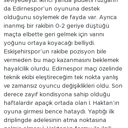
seviyedeydi. İkinci yarıda şiddetli rüzgarın
da Edirnespor’un oyununa destek
olduğunu söylemek de fayda var. Ayrıca
inanmış bir rakibin 0-2 geriye düştüğü
maçta elbette geri gelmek için varını
yoğunu ortaya koyacağı belliydi.
Eskişehirspor’un rakibe pozisyon bile
vermeden bu maçı kazanmasını beklemek
hayalcilik olurdu. Edirnespor maçı özelinde
teknik ekibi eleştireceğim tek nokta yanlış
ve zamansız oyuncu değişiklikleri oldu. Son
derece zayıf kondisyona sahip olduğu
haftalardır apaçık ortada olan İ. Haktan’ın
oyuna girmesi bence hataydı. Yaptığı ilk
driplingde adelesinin atma noktasına