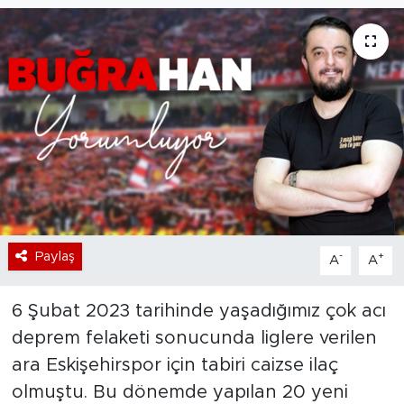
Bölge
Teknoloji
Magazin
Dünya
Sektör
Paylaş
-
+
A
A
6 Şubat 2023 tarihinde yaşadığımız çok acı
deprem felaketi sonucunda liglere verilen
ara Eskişehirspor için tabiri caizse ilaç
olmuştu. Bu dönemde yapılan 20 yeni