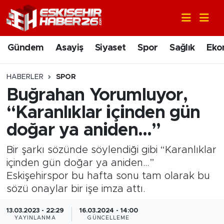
Gündem
Nöbetçi Eczaneler
Gündem
Asayiş
Siyaset
Spor
Sağlık
Eko
Asayiş
Hava Durumu
HABERLER
SPOR
Siyaset
Trafik Durumu
Buğrahan Yorumluyor,
“Karanlıklar içinden gün
Spor
Süper Lig Puan Durumu ve Fikstür
doğar ya aniden…”
Sağlık
Tüm Manşetler
Bir şarkı sözünde söylendiği gibi “Karanlıklar
içinden gün doğar ya aniden…”
Ekonomi
Son Dakika Haberleri
Eskişehirspor bu hafta sonu tam olarak bu
sözü onaylar bir işe imza attı.
Eğitim
Haber Arşivi
13.03.2023 - 22:29
16.03.2024 - 14:00
Sanat
YAYINLANMA
GÜNCELLEME