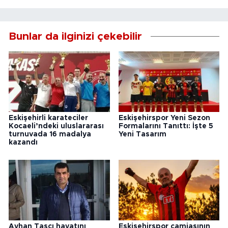
Bunlar da ilginizi çekebilir
Eskişehirli karateciler
Eskişehirspor Yeni Sezon
Kocaeli’ndeki uluslararası
Formalarını Tanıttı: İşte 5
turnuvada 16 madalya
Yeni Tasarım
kazandı
Ayhan Taşcı hayatını
Eskişehirspor camiasının