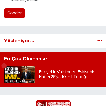
Gönder
Yükleniyor...
En Çok Okunanlar
1
Eskişehir Valisi'nden Eskişehir
Haber26'ya 10. Yıl Tebriği