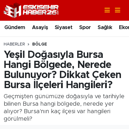
Gündem
Nöbetçi Eczaneler
Gündem
Asayiş
Siyaset
Spor
Sağlık
Eko
Asayiş
Hava Durumu
HABERLER
BÖLGE
Siyaset
Trafik Durumu
Yeşil Doğasıyla Bursa
Hangi Bölgede, Nerede
Spor
Süper Lig Puan Durumu ve Fikstür
Bulunuyor? Dikkat Çeken
Sağlık
Tüm Manşetler
Bursa İlçeleri Hangileri?
Ekonomi
Son Dakika Haberleri
Geçmişten günümüze doğasıyla ve tarihiyle
bilinen Bursa hangi bölgede, nerede yer
Eğitim
Haber Arşivi
alıyor? Bursa'nın kaç ilçesi var hangileri
görülmeli?
Sanat