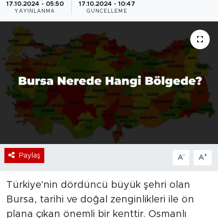
17.10.2024 - 05:50
17.10.2024 - 10:47
YAYINLANMA
GÜNCELLEME
Bölge
Teknoloji
Magazin
Dünya
Sektör
Paylaş
-
+
A
A
Türkiye'nin dördüncü büyük şehri olan
Bursa, tarihi ve doğal zenginlikleri ile ön
plana çıkan önemli bir kenttir. Osmanlı