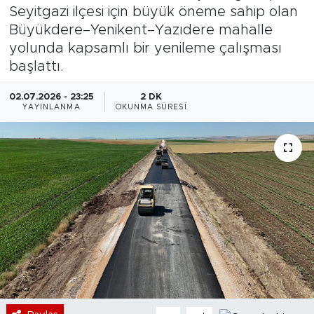
Seyitgazi ilçesi için büyük öneme sahip olan
Bölge
Büyükdere–Yenikent–Yazıdere mahalle
yolunda kapsamlı bir yenileme çalışması
Teknoloji
başlattı.
Magazin
02.07.2026 - 23:25
2 DK
YAYINLANMA
OKUNMA SÜRESI
Dünya
Sektör