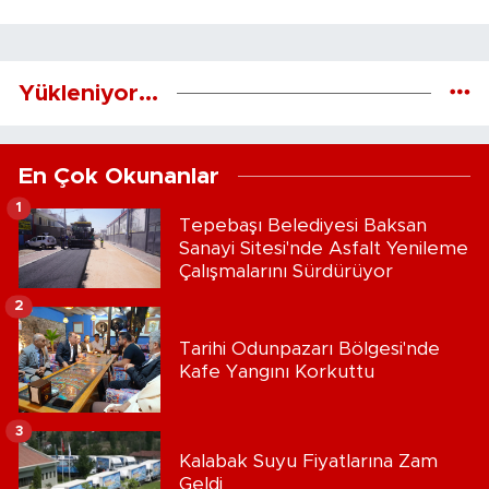
Yükleniyor...
En Çok Okunanlar
1
Tepebaşı Belediyesi Baksan
Sanayi Sitesi'nde Asfalt Yenileme
Çalışmalarını Sürdürüyor
2
Tarihi Odunpazarı Bölgesi'nde
Kafe Yangını Korkuttu
3
Kalabak Suyu Fiyatlarına Zam
Geldi