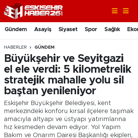
Gündem
Nöbetçi Eczaneler
Gündem
Asayiş
Siyaset
Spor
Sağlık
Eko
Asayiş
Hava Durumu
HABERLER
GÜNDEM
Siyaset
Trafik Durumu
Büyükşehir ve Seyitgazi
el ele verdi: 5 kilometrelik
Spor
Süper Lig Puan Durumu ve Fikstür
stratejik mahalle yolu sil
Sağlık
Tüm Manşetler
baştan yenileniyor
Ekonomi
Son Dakika Haberleri
Eskişehir Büyükşehir Belediyesi, kent
merkezindeki konforu kırsal ilçelere taşımak
Eğitim
Haber Arşivi
amacıyla altyapı ve üstyapı yatırımlarına
hız kesmeden devam ediyor. Yol Yapım
Sanat
Bakım ve Onarım Dairesi Başkanlığı ekipleri,