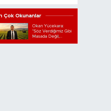
n Çok Okunanlar
Okan Yücekara:
"Söz Verdiğimiz Gibi
Masada Değil,
Sahadayız"