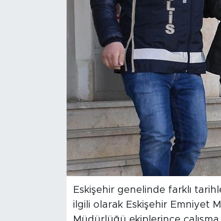
Bölge
Teknoloji
Magazin
Dünya
Sektör
Eskişehir genelinde farklı tarihl
ilgili olarak Eskişehir Emniye
Müdürlüğü ekiplerince çalışma b