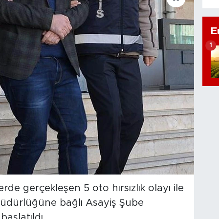
E
1
erde gerçekleşen 5 oto hırsızlık olayı ile
t Müdürlüğüne bağlı Asayiş Şube
aşlatıldı.