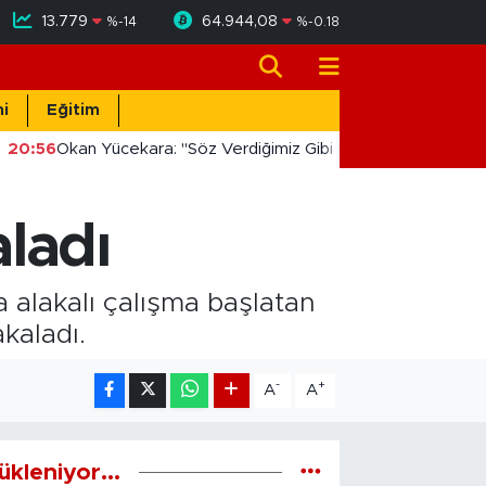
13.779
64.944,08
%
-14
%
-0.18
i
Eğitim
20:56
Okan Yücekara: "Söz Verdiğimiz Gibi Masada Değil, Saha
aladı
a alakalı çalışma başlatan
akaladı.
-
+
A
A
ükleniyor...