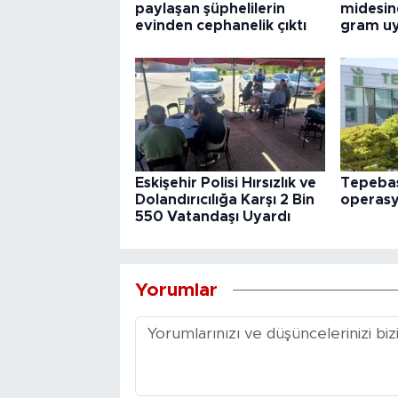
paylaşan şüphelilerin
midesin
evinden cephanelik çıktı
gram uy
Eskişehir Polisi Hırsızlık ve
Tepebaş
Dolandırıcılığa Karşı 2 Bin
operas
550 Vatandaşı Uyardı
Yorumlar