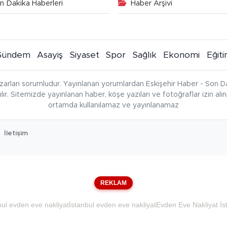
n Dakika Haberleri
Haber Arşivi
Gündem
Asayiş
Siyaset
Spor
Sağlık
Ekonomi
Eğit
zarları sorumludur. Yayınlanan yorumlardan Eskişehir Haber - Son Da
çılır. Sitemizde yayınlanan haber, köşe yazıları ve fotoğraflar izin al
ortamda kullanılamaz ve yayınlanamaz
İletişim
REKLAM
bul evden eve nakliyat
İstanbul evden eve nakliyat
Evden Eve Nakliyat İs