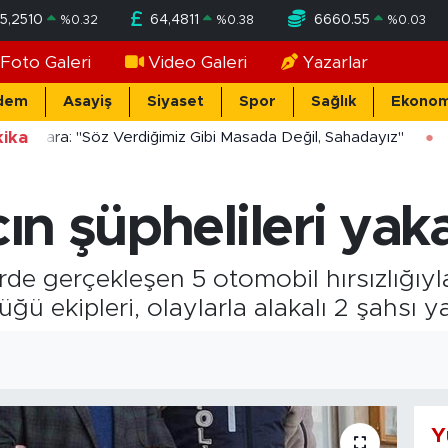
5,2510
64,4811
6660.55
%
0.32
%
0.38
%
0.03
Foto Galeri
Video Galeri
Yazarlar
dem
Asayiş
Siyaset
Spor
Sağlık
Ekonom
ika
ücekara: "Söz Verdiğimiz Gibi Masada Değil, Sahadayız"
cın şüphelileri yak
rde gerçekleşen 5 otomobil hırsızlığıyl
ğü ekipleri, olaylarla alakalı 2 şahsı y
Y