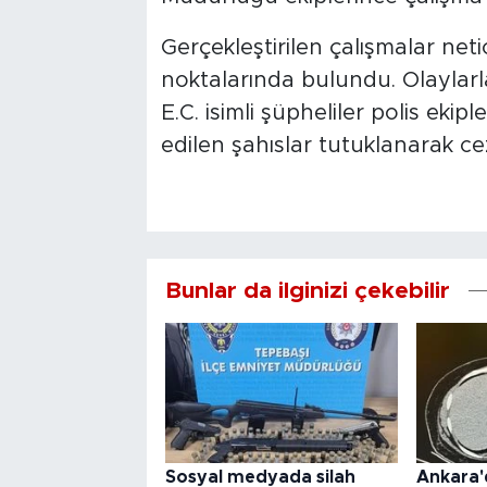
Gerçekleştirilen çalışmalar neti
noktalarında bulundu. Olaylarla
E.C. isimli şüpheliler polis eki
edilen şahıslar tutuklanarak ce
Bunlar da ilginizi çekebilir
Sosyal medyada silah
Ankara'