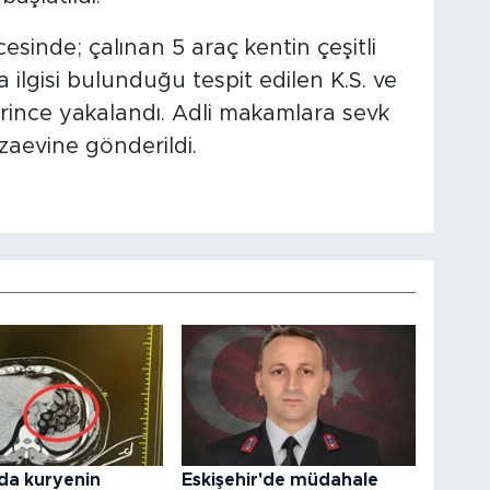
cesinde; çalınan 5 araç kentin çeşitli
 ilgisi bulunduğu tespit edilen K.S. ve
plerince yakalandı. Adli makamlara sevk
zaevine gönderildi.
da kuryenin
Eskişehir'de müdahale