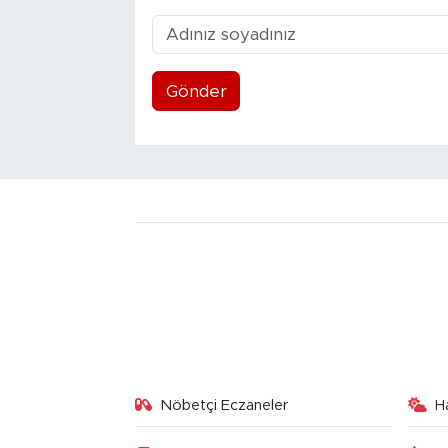
Gönder
Nöbetçi Eczaneler
H