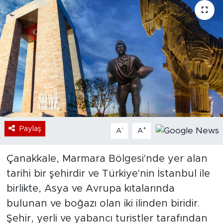
Bölge
Teknoloji
Magazin
Dünya
Sektör
Paylaş
-
+
A
A
Çanakkale, Marmara Bölgesi'nde yer alan
tarihi bir şehirdir ve Türkiye'nin İstanbul ile
birlikte, Asya ve Avrupa kıtalarında
bulunan ve boğazı olan iki ilinden biridir.
Şehir, yerli ve yabancı turistler tarafından