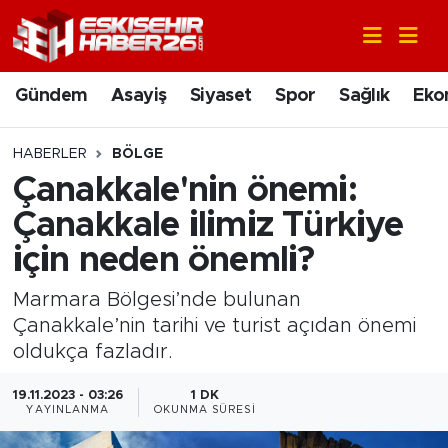
Gündem
Nöbetçi Eczaneler
Gündem
Asayiş
Siyaset
Spor
Sağlık
Eko
Asayiş
Hava Durumu
HABERLER
BÖLGE
Siyaset
Trafik Durumu
Çanakkale'nin önemi:
Çanakkale ilimiz Türkiye
Spor
Süper Lig Puan Durumu ve Fikstür
için neden önemli?
Sağlık
Tüm Manşetler
Marmara Bölgesi’nde bulunan
Çanakkale’nin tarihi ve turist açıdan önemi
Ekonomi
Son Dakika Haberleri
oldukça fazladır.
Eğitim
Haber Arşivi
19.11.2023 - 03:26
1 DK
YAYINLANMA
OKUNMA SÜRESI
Sanat