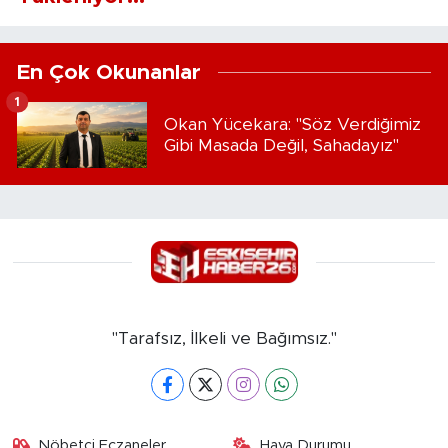
En Çok Okunanlar
1
Okan Yücekara: "Söz Verdiğimiz
Gibi Masada Değil, Sahadayız"
"Tarafsız, İlkeli ve Bağımsız."
Nöbetçi Eczaneler
Hava Durumu