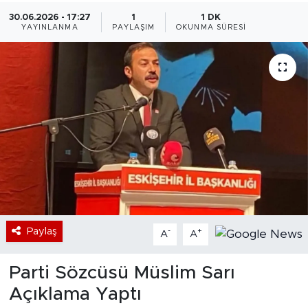
30.06.2026 - 17:27
1
1 DK
Bölge
YAYINLANMA
PAYLAŞIM
OKUNMA SÜRESI
Teknoloji
Magazin
Dünya
Sektör
Paylaş
-
+
A
A
Parti Sözcüsü Müslim Sarı
Açıklama Yaptı