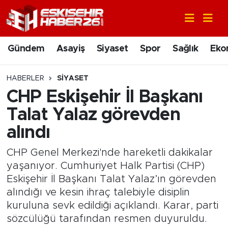
Gündem
Nöbetçi Eczaneler
Gündem
Asayiş
Siyaset
Spor
Sağlık
Eko
Asayiş
Hava Durumu
HABERLER
SIYASET
Siyaset
Trafik Durumu
CHP Eskişehir İl Başkanı
Talat Yalaz görevden
Spor
Süper Lig Puan Durumu ve Fikstür
alındı
Sağlık
Tüm Manşetler
CHP Genel Merkezi'nde hareketli dakikalar
yaşanıyor. Cumhuriyet Halk Partisi (CHP)
Ekonomi
Son Dakika Haberleri
Eskişehir İl Başkanı Talat Yalaz’ın görevden
alındığı ve kesin ihraç talebiyle disiplin
Eğitim
Haber Arşivi
kuruluna sevk edildiği açıklandı. Karar, parti
sözcülüğü tarafından resmen duyuruldu.
Sanat