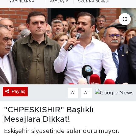
YAYINLANMA
PAYLAŞIM
OKUNMA SÜRESI
Bölge
Teknoloji
Magazin
Dünya
Sektör
Paylaş
-
+
A
A
"CHPESKISHIR" Başlıklı
Mesajlara Dikkat!
Eskişehir siyasetinde sular durulmuyor.