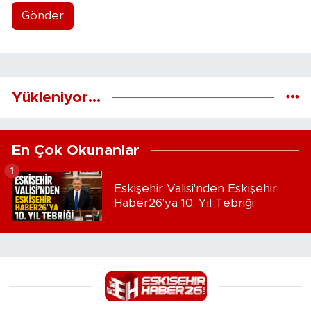
Gönder
Yükleniyor...
En Çok Okunanlar
1
Eskişehir Valisi'nden Eskişehir
Haber26'ya 10. Yıl Tebriği