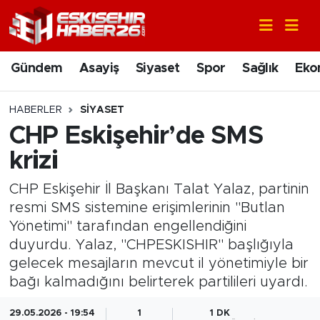
Gündem
Nöbetçi Eczaneler
Gündem
Asayiş
Siyaset
Spor
Sağlık
Eko
Asayiş
Hava Durumu
HABERLER
SIYASET
Siyaset
Trafik Durumu
CHP Eskişehir’de SMS
krizi
Spor
Süper Lig Puan Durumu ve Fikstür
CHP Eskişehir İl Başkanı Talat Yalaz, partinin
Sağlık
Tüm Manşetler
resmi SMS sistemine erişimlerinin "Butlan
Yönetimi" tarafından engellendiğini
Ekonomi
Son Dakika Haberleri
duyurdu. Yalaz, "CHPESKISHIR" başlığıyla
gelecek mesajların mevcut il yönetimiyle bir
Eğitim
Haber Arşivi
bağı kalmadığını belirterek partilileri uyardı.
Sanat
29.05.2026 - 19:54
1
1 DK