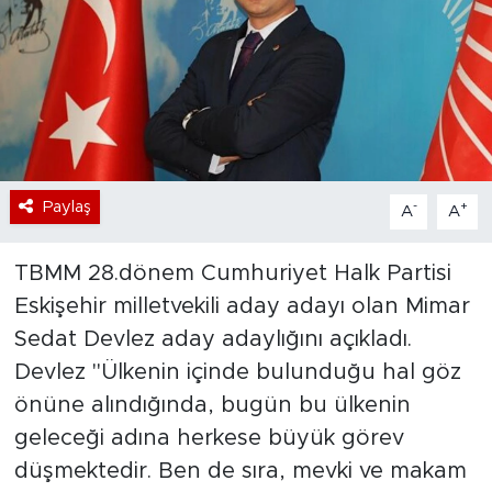
Bölge
Teknoloji
Magazin
Dünya
Paylaş
-
+
A
A
Sektör
TBMM 28.dönem Cumhuriyet Halk Partisi
Eskişehir milletvekili aday adayı olan Mimar
Sedat Devlez aday adaylığını açıkladı.
Devlez "Ülkenin içinde bulunduğu hal göz
önüne alındığında, bugün bu ülkenin
geleceği adına herkese büyük görev
düşmektedir. Ben de sıra, mevki ve makam