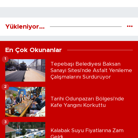
Yükleniyor...
En Çok Okunanlar
1
Tepebaşı Belediyesi Baksan
Sanayi Sitesi'nde Asfalt Yenileme
Çalışmalarını Sürdürüyor
2
Tarihi Odunpazarı Bölgesi'nde
Kafe Yangını Korkuttu
3
Kalabak Suyu Fiyatlarına Zam
Geldi