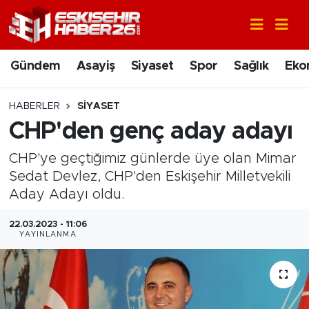
Gündem
Nöbetçi Eczaneler
Gündem
Asayiş
Siyaset
Spor
Sağlık
Eko
Asayiş
Hava Durumu
HABERLER
SIYASET
Siyaset
Trafik Durumu
CHP'den genç aday adayı
CHP'ye geçtiğimiz günlerde üye olan Mimar
Spor
Süper Lig Puan Durumu ve Fikstür
Sedat Devlez, CHP'den Eskişehir Milletvekili
Sağlık
Tüm Manşetler
Aday Adayı oldu.
22.03.2023 - 11:06
Ekonomi
Son Dakika Haberleri
YAYINLANMA
Eğitim
Haber Arşivi
Sanat