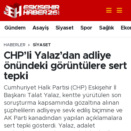
Gündem
Nöbetçi Eczaneler
Gündem
Asayiş
Siyaset
Spor
Sağlık
Eko
Asayiş
Hava Durumu
HABERLER
SIYASET
Siyaset
Trafik Durumu
CHP’li Yalaz’dan adliye
önündeki görüntülere sert
Spor
Süper Lig Puan Durumu ve Fikstür
tepki
Sağlık
Tüm Manşetler
Cumhuriyet Halk Partisi (CHP) Eskişehir İl
Başkanı Talat Yalaz, kentte yürütülen son
Ekonomi
Son Dakika Haberleri
soruşturma kapsamında gözaltına alınan
şüphelilerin adliyeye sevk ediliş biçimine ve
Eğitim
Haber Arşivi
AK Parti kanadından yapılan açıklamalara
sert tepki gösterdi. Yalaz, adalet
Sanat