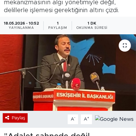
mekanizmasının algı yönetimiyle değil,
delillerle işlemesi gerektiğinin altını çizdi.
Bölge
18.05.2026 - 10:52
1
1 DK
Teknoloji
YAYINLANMA
PAYLAŞIM
OKUNMA SÜRESI
Magazin
Dünya
Sektör
Paylaş
-
+
A
A